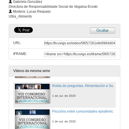
Gabriela González
Directora de Responsabilidade Social de Vegalsa-Eroski
Grupo Agroamb
Modera: Lucas Requejo
Conferencia
Ultra_Alimento
1 de xul. de 2020
Ocultar
Niveis para os cambios sostibles
Conferencia
URL:
1 de xul. de 2020
IFRAME:
Vegalsa - Eroski
Conferencia
1 de xul. de 2020
Vídeos da mesma serie
Rolda de preguntas. Alimentación e Sustentabilidade nas empresas. Retos e Oportunidades
1 de xul. de 2020
Friccións entre comunidades epistémicas como obstáculo ás políticas agroecológicas en Cataluña
1 de xul. de 2020