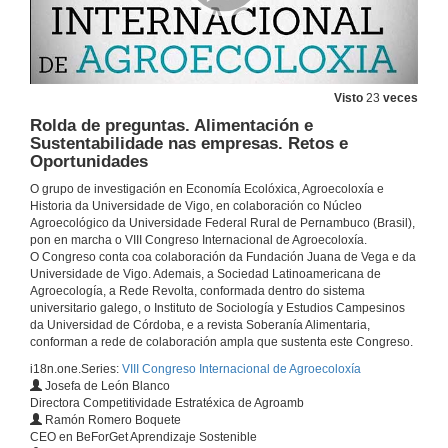
Visto
23
veces
Rolda de preguntas. Alimentación e
Sustentabilidade nas empresas. Retos e
Oportunidades
O grupo de investigación en Economía Ecolóxica, Agroecoloxía e
Historia da Universidade de Vigo, en colaboración co Núcleo
Agroecológico da Universidade Federal Rural de Pernambuco (Brasil),
pon en marcha o VIII Congreso Internacional de Agroecoloxía.
O Congreso conta coa colaboración da Fundación Juana de Vega e da
Universidade de Vigo. Ademais, a Sociedad Latinoamericana de
Agroecología, a Rede Revolta, conformada dentro do sistema
Inauguración do VIII Congreso Internacional de Agroecología
universitario galego, o Instituto de Sociología y Estudios Campesinos
da Universidad de Córdoba, e a revista Soberanía Alimentaria,
1 de xul. de 2020
conforman a rede de colaboración ampla que sustenta este Congreso.
i18n.one.Series:
VIII Congreso Internacional de Agroecoloxía
Josefa de León Blanco
Presentación dos compoñentes da Mesa Debate: Alimentación e Sustentabilidade nas empresas. Retos e Oportunidades
Directora Competitividade Estratéxica de Agroamb
Ramón Romero Boquete
1 de xul. de 2020
CEO en BeForGet Aprendizaje Sostenible