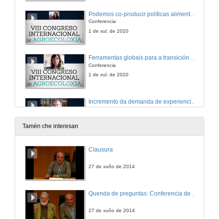
Podemos co-producir políticas alimentarias sostibles? Aprendizaxes desde Córdoba
Conferencia
1 de xul. de 2020
Ferramentas globais para a transición agroecolóxica local
Conferencia
1 de xul. de 2020
Incremento da demanda de experiencias agroecolóxicas
Conferencia
1 de xul. de 2020
Tamén che interesan
A estratexia de alimentación saudable e sostible 2018-2020 do Concello de Madrid. Avaliación de dous anos de execución
Clausura
Conferencia
1 de xul. de 2020
27 de xuño de 2014
Co-Deseño de solucións contractuais innovadoras para incentivar aos agricultores para que apliquen medidas agroambientais orientadas a potenciar a produción agroecolóxica e a conservación de bens públicos ambientais
Quenda de preguntas: Conferencia de clausura
Conferencia
1 de xul. de 2020
27 de xuño de 2014