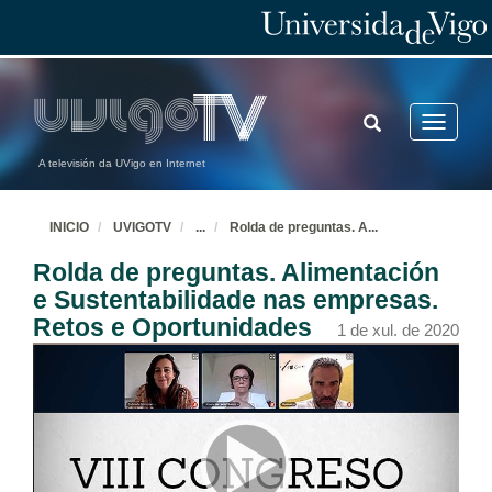
TOGGLE
Toggle
SEARCH
navigatio
A televisión da UVigo en Internet
INICIO
UVIGOTV
...
Rolda de preguntas. A
...
Rolda de preguntas. Alimentación
e Sustentabilidade nas empresas.
Retos e Oportunidades
1 de xul. de 2020