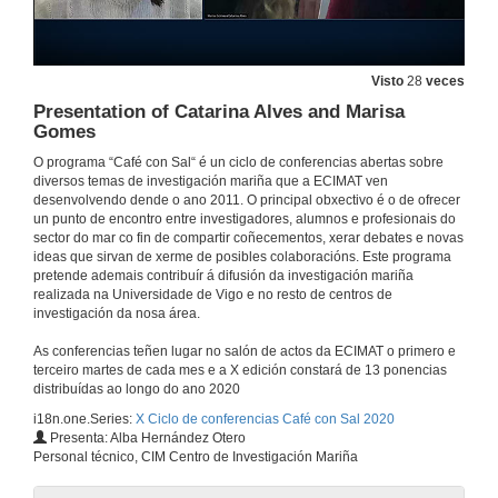
Rolda de preguntas. O tamaño importa, polo menos falando de fitoplancto
15 de dec. de 2020
Visto
28
veces
Presentation of Catarina Alves and Marisa
Presentación de Carlos Canchaya
Gomes
O programa “Café con Sal“ é un ciclo de conferencias abertas sobre
1 de dec. de 2020
diversos temas de investigación mariña que a ECIMAT ven
desenvolvendo dende o ano 2011. O principal obxectivo é o de ofrecer
un punto de encontro entre investigadores, alumnos e profesionais do
Xenómica de Mytilus galloprovincialis e a súa microbiota
sector do mar co fin de compartir coñecementos, xerar debates e novas
Conferencia
ideas que sirvan de xerme de posibles colaboracións. Este programa
1 de dec. de 2020
pretende ademais contribuír á difusión da investigación mariña
realizada na Universidade de Vigo e no resto de centros de
investigación da nosa área.
Rolda de preguntas. Xenómica de Mytilus galloprovincialis e a súa microbiota
As conferencias teñen lugar no salón de actos da ECIMAT o primero e
1 de dec. de 2020
terceiro martes de cada mes e a X edición constará de 13 ponencias
distribuídas ao longo do ano 2020
i18n.one.Series:
X Ciclo de conferencias Café con Sal 2020
Presentación de Ana Bernabeu Tello
Presenta: Alba Hernández Otero
Personal técnico, CIM Centro de Investigación Mariña
17 de nov. de 2020