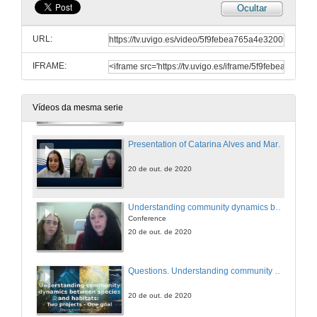
Ocultar
Open science: una nueva forma de concebir la labor investigadora y la difusión de resultados
Conferencia
URL:
17 de nov. de 2020
IFRAME:
Rolda de preguntas. Ciencia Aberta: un novo xeito de concebir o traballo de investigación e difundir os resultados
17 de nov. de 2020
Vídeos da mesma serie
Presentation of Catarina Alves and Marisa Gomes
20 de out. de 2020
Understanding community dynamics between species and habitats: Two projects – one goal genomica del mejillón y su micriobiota
Conference
20 de out. de 2020
Questions. Understanding community dynamics between species and habitats: Two projects – one goal
20 de out. de 2020