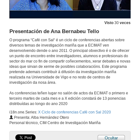
Visto
30
veces
Presentación de Cristina Fernández González
Presentación de Ana Bernabeu Tello
O programa “Café con Sal“ é un ciclo de conferencias abertas sobre
15 de dec. de 2020
diversos temas de investigación mariña que a ECIMAT ven
desenvolvendo dende o ano 2011. O principal obxectivo é o de ofrecer
un punto de encontro entre investigadores, alumnos e profesionais do
Size matters, at least speaking about phytoplankton
sector do mar co fin de compartir coñecementos, xerar debates e novas
Conferencia
ideas que sirvan de xerme de posibles colaboracións. Este programa
22 de dec. de 2020
pretende ademais contribuír á difusión da investigación mariña
realizada na Universidade de Vigo e no resto de centros de
investigación da nosa área.
Rolda de preguntas. O tamaño importa, polo menos falando de fitoplancto
As conferencias teñen lugar no salón de actos da ECIMAT o primero e
15 de dec. de 2020
terceiro martes de cada mes e a X edición constará de 13 ponencias
distribuídas ao longo do ano 2020
i18n.one.Series:
X Ciclo de conferencias Café con Sal 2020
Presentación de Carlos Canchaya
Presenta: Alba Hernández Otero
Personal técnico, CIM Centro de Investigación Mariña
1 de dec. de 2020
Ocultar