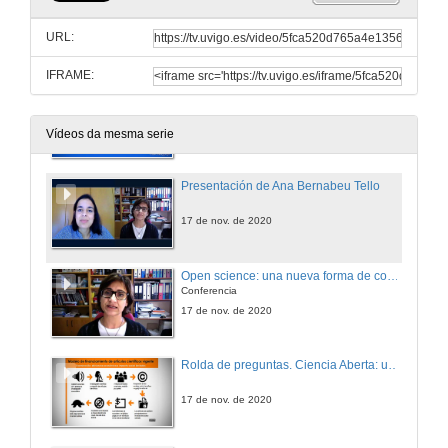
Xenómica de Mytilus galloprovincialis e a súa microbiota
Conferencia
URL:
1 de dec. de 2020
IFRAME:
Rolda de preguntas. Xenómica de Mytilus galloprovincialis e a súa microbiota
1 de dec. de 2020
Vídeos da mesma serie
Presentación de Ana Bernabeu Tello
17 de nov. de 2020
Open science: una nueva forma de concebir la labor investigadora y la difusión de resultados
Conferencia
17 de nov. de 2020
Rolda de preguntas. Ciencia Aberta: un novo xeito de concebir o traballo de investigación e difundir os resultados
17 de nov. de 2020