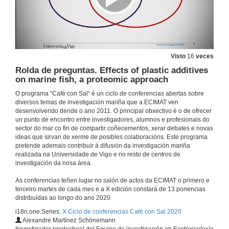
Presentación de Ángel Eduardo Pérez Diz
15 de out. de 2020
Visto
16
veces
Biparental inheritance of mtDNA in humans: what can research on marine mussels tell us?
Proxecto PID2019-106700RB-I00 financiado por MICIU/AEI/10.13039/501100011033
Rolda de preguntas. Effects of plastic additives
15 de out. de 2020
on marine fish, a proteomic approach
O programa “Café con Sal“ é un ciclo de conferencias abertas sobre
diversos temas de investigación mariña que a ECIMAT ven
Rolda de preguntas. Herdanza biparental do ADN mitocondrial en humanos: que nos pode aportar a investigación con mexillóns mariños?
desenvolvendo dende o ano 2011. O principal obxectivo é o de ofrecer
un punto de encontro entre investigadores, alumnos e profesionais do
15 de out. de 2020
sector do mar co fin de compartir coñecementos, xerar debates e novas
ideas que sirvan de xerme de posibles colaboracións. Este programa
pretende ademais contribuír á difusión da investigación mariña
Presentación de Pablo Sánchez
realizada na Universidade de Vigo e no resto de centros de
investigación da nosa área.
22 de set. de 2020
As conferencias teñen lugar no salón de actos da ECIMAT o primero e
terceiro martes de cada mes e a X edición constará de 13 ponencias
Criando peixes no mar: que sucede cando se escapan?
distribuídas ao longo do ano 2020
Conferencia
i18n.one.Series:
X Ciclo de conferencias Café con Sal 2020
22 de set. de 2020
Alexandre Martínez Schönemann