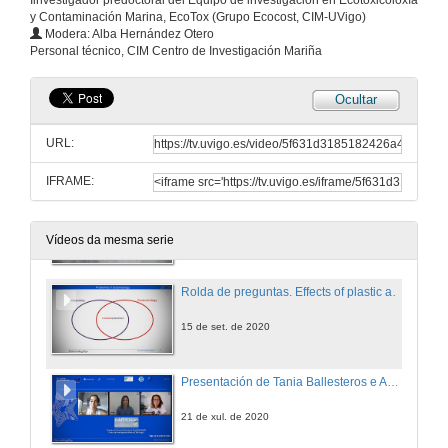
Iinvestigador predoctoral del Equipo de investigación en Ecotoxicoloxía
y Contaminación Marina, EcoTox (Grupo Ecocost, CIM-UVigo)
Rolda de preguntas. Criando peixes no mar: que sucede cando se escapan?
Modera: Alba Hernández Otero
Personal técnico, CIM Centro de Investigación Mariña
22 de set. de 2020
Ocultar
Presentación de Alexandre Martínez
URL:
15 de set. de 2020
IFRAME:
Effects of plastic additives on marine fish, a proteomic approach
Conference
15 de set. de 2020
Vídeos da mesma serie
Rolda de preguntas. Effects of plastic additives on marine fish, a proteomic approach
15 de set. de 2020
Presentación de Tania Ballesteros e Ana Tubío
21 de xul. de 2020