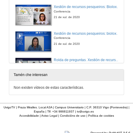
Xestión de recursos pesqueiros: Bioloxía do cogombro de mar e da navalla da Ría de Vigo e a súa aplicación á xestión pesqueira
Conferencia
21 de xul. de 2020
Xestión de recursos pesqueiros: bioloxía do cogombro de mar e da navalla na Ría de Vigo e a súa aplicación na xestión pesqueira
Conferencia
21 de xul. de 2020
Rolda de preguntas. Xestión de recursos ... e xestión sostible da pesca artesanal ...
21 de xul. de 2020
Tamén che interesan
Presentación de Marisela Des Villanueva
Non existen vídeos de estas características.
3 de mar. de 2020
UvigoTV | Praza Miralles. Local A3A | Campus Universitario | C.P. 36310 Vigo (Pontevedra) |
España | Tlf: +34 986811937 |
tv@uvigo.es
How will climate change affect living organisms in the Rias Baixas?
Accesibilidade
|
Aviso Legal
|
Condicións de uso
|
Política de cookies
IX Ciclo de conferencias Café con Sal 2019 | CIM-Uvigo | Ponente: Marisela Des Villanueva investigadora del Laboratorio de Física Ambiental (Ephyslab, CIM-UVigo)
3 de mar. de 2020