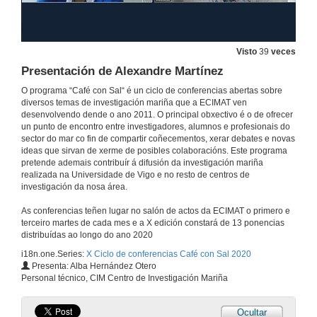
Questions. Understanding community dynamics between species and habitats: Two projects – one goal
20 de out. de 2020
Visto
39
veces
Presentación de Ángel Eduardo Pérez Diz
Presentación de Alexandre Martínez
O programa “Café con Sal“ é un ciclo de conferencias abertas sobre
15 de out. de 2020
diversos temas de investigación mariña que a ECIMAT ven
desenvolvendo dende o ano 2011. O principal obxectivo é o de ofrecer
un punto de encontro entre investigadores, alumnos e profesionais do
Biparental inheritance of mtDNA in humans: what can research on marine mussels tell us?
sector do mar co fin de compartir coñecementos, xerar debates e novas
Proxecto PID2019-106700RB-I00 financiado por MICIU/AEI/10.13039/501100011033
ideas que sirvan de xerme de posibles colaboracións. Este programa
15 de out. de 2020
pretende ademais contribuír á difusión da investigación mariña
realizada na Universidade de Vigo e no resto de centros de
investigación da nosa área.
Rolda de preguntas. Herdanza biparental do ADN mitocondrial en humanos: que nos pode aportar a investigación con mexillóns mariños?
As conferencias teñen lugar no salón de actos da ECIMAT o primero e
15 de out. de 2020
terceiro martes de cada mes e a X edición constará de 13 ponencias
distribuídas ao longo do ano 2020
i18n.one.Series:
X Ciclo de conferencias Café con Sal 2020
Presentación de Pablo Sánchez
Presenta: Alba Hernández Otero
Personal técnico, CIM Centro de Investigación Mariña
22 de set. de 2020
Ocultar