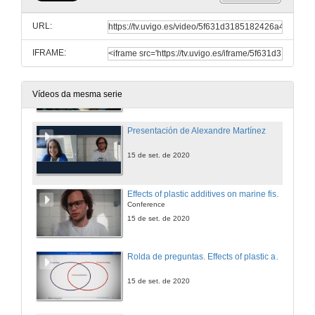
Criando peixes no mar: que sucede cando se escapan?
Conferencia
URL:
22 de set. de 2020
IFRAME:
Rolda de preguntas. Criando peixes no mar: que sucede cando se escapan?
22 de set. de 2020
Vídeos da mesma serie
Presentación de Alexandre Martínez
15 de set. de 2020
Effects of plastic additives on marine fish, a proteomic approach
Conference
15 de set. de 2020
Rolda de preguntas. Effects of plastic additives on marine fish, a proteomic approach
15 de set. de 2020