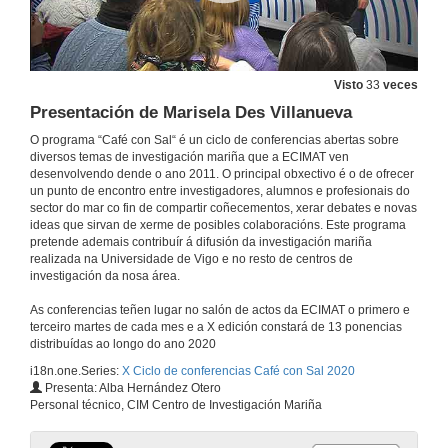
Presentación de Alexandre Martínez
15 de set. de 2020
Visto
33
veces
Effects of plastic additives on marine fish, a proteomic approach
Presentación de Marisela Des Villanueva
Conference
O programa “Café con Sal“ é un ciclo de conferencias abertas sobre
15 de set. de 2020
diversos temas de investigación mariña que a ECIMAT ven
desenvolvendo dende o ano 2011. O principal obxectivo é o de ofrecer
un punto de encontro entre investigadores, alumnos e profesionais do
Rolda de preguntas. Effects of plastic additives on marine fish, a proteomic approach
sector do mar co fin de compartir coñecementos, xerar debates e novas
ideas que sirvan de xerme de posibles colaboracións. Este programa
15 de set. de 2020
pretende ademais contribuír á difusión da investigación mariña
realizada na Universidade de Vigo e no resto de centros de
investigación da nosa área.
Presentación de Tania Ballesteros e Ana Tubío
As conferencias teñen lugar no salón de actos da ECIMAT o primero e
21 de xul. de 2020
terceiro martes de cada mes e a X edición constará de 13 ponencias
distribuídas ao longo do ano 2020
i18n.one.Series:
X Ciclo de conferencias Café con Sal 2020
Xestión de recursos pesqueiros: Bioloxía do cogombro de mar e da navalla da Ría de Vigo e a súa aplicación á xestión pesqueira
Presenta: Alba Hernández Otero
Conferencia
Personal técnico, CIM Centro de Investigación Mariña
21 de xul. de 2020