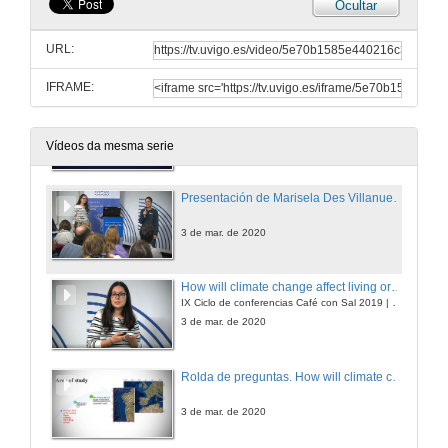
Ocultar
Xestión de recursos pesqueiros: bioloxía do cogombro de mar e da navalla na Ría de Vigo e a súa aplicación na xestión pesqueira
Conferencia
URL:
21 de xul. de 2020
IFRAME:
Rolda de preguntas. Xestión de recursos ... e xestión sostible da pesca artesanal ...
21 de xul. de 2020
Vídeos da mesma serie
Presentación de Marisela Des Villanueva
3 de mar. de 2020
How will climate change affect living organisms in the Rias Baixas?
IX Ciclo de conferencias Café con Sal 2019 | CIM-Uvigo | Ponente: Marisela Des Villanueva investigadora del Laboratorio de Física Ambiental (Ephyslab, CIM-UVigo)
3 de mar. de 2020
Rolda de preguntas. How will climate change affect living organisms in the Rías Baixas?
3 de mar. de 2020