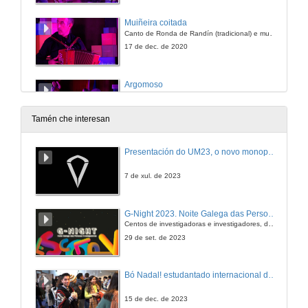
Muiñeira coitada
Canto de Ronda de Randín (tradicional) e muiñeira coitada (Félix Castro)
17 de dec. de 2020
Argomoso
Piruxalda de Argomoso e muiñeira de Vilaquinte (tradicionais)
17 de dec. de 2020
Tamén che interesan
Cachoupiño
Presentación do UM23, o novo monopraza de UVigo Motorsport
Mazurca do Cachoupiño (Cástor e Félix Castro/Tor)
17 de dec. de 2020
7 de xul. de 2023
G-Night 2023. Noite Galega das Persoas Investigadoras. Conciencias creativas
Centos de investigadoras e investigadores, decenas de actividades e sete cidades
29 de set. de 2023
Bó Nadal! estudantado internacional da Universidade de Vigo
15 de dec. de 2023