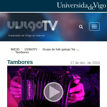
TOGGLE
Toggle
SEARCH
navigatio
A televisión da UVigo en Internet
INICIO
UVIGOTV
Grupo de folk galego Tor -
...
Tambores
Tambores
17 de dec. de 2020