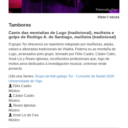
Visto
6
veces
Tambores
Canto das montañas de Lugo (tradicional), muiñeira e
golpe de Rodrigo A. de Santiago, muiñeira (tradicional)
O grupo Tor ofrecenos un repertorio integrado por muiñeiras, alalás,
valses e alboradas tradicionais de Vilalba, Fisterra ou as montaña de
Lugo, arranxados polo grupo, formado por Félix Castro, Cástor Catro,
Xosé Liz y Álvaro Iglesias, recoñecidos profesionais que, logo de
Concerto de Nadal 2020 Universidade de Vigo
moitos anos dedicados á investigación musical, uníronse neste
proxecto
17 de dec. de 2020
i18n.one.Series:
Grupo de folk galego Tor - Concerto de Nadal 2020
Universidade de Vigo
Félix Castro
Benvida e presentación do Grupo de folk galego Tor
Músico
Cástor Castro
17 de dec. de 2020
Músico
Álvaro Iglesias
Músico
Sobrado
Xosé Liz de Cea
Muiñeira de Manuel Lago de Carelle, Sobrado dos Monxes (tradicional)
Músico
17 de dec. de 2020