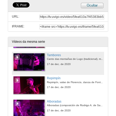
Ocultar
Carolina
Canto de Finisterre (tradicional) e Carolina (tradicional, versión de Otilio Fernández
URL:
17 de dec. de 2020
IFRAME:
Valses
Alalá de Vilalba, xotiça de Benardo Lopes e valse dos irmáns Moreira (tradicionais)
17 de dec. de 2020
Vídeos da mesma serie
Tambores
Canto das montañas de Lugo (tradicional), muiñeira e golpe de Rodrigo A. de Santiago, muiñeira (tradicional)
17 de dec. de 2020
Repimpín
Repimpín, valse de Florencio, danza de Fontefría (tradicional)
17 de dec. de 2020
Alboradas
Alboradas (composición de Rodrigo A. de Santiago) e marcha procesional de Adelino Pichel (tradicionais)
17 de dec. de 2020