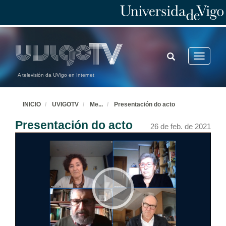
TOGGLE
Toggle
SEARCH
navigatio
A televisión da UVigo en Internet
INICIO
UVIGOTV
Me
...
Presentación do acto
Presentación do acto
26 de feb. de 2021