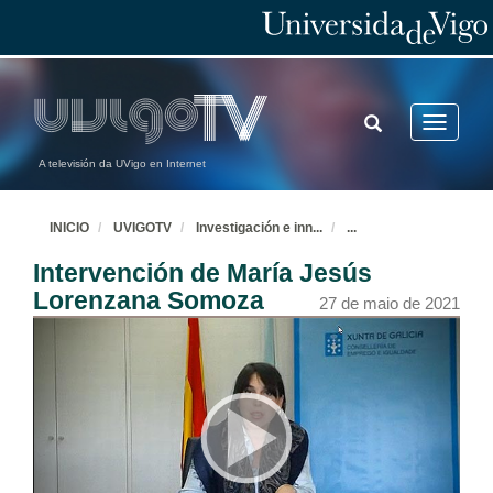
TOGGLE
Toggle
SEARCH
navigatio
A televisión da UVigo en Internet
INICIO
UVIGOTV
Investigación e inn
...
...
Intervención de María Jesús
Lorenzana Somoza
27 de maio de 2021