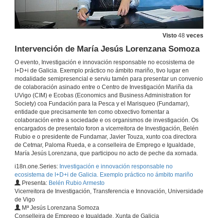
Visto
48
veces
Intervención de María Jesús Lorenzana Somoza
O evento, Investigación e innovación responsable no ecosistema de
I+D+i de Galicia. Exemplo práctico no ámbito mariño, tivo lugar en
modalidade semipresencial e serviu tamén para presentar un convenio
de colaboración asinado entre o Centro de Investigación Mariña da
UVigo (CIM) e Ecobas (Economics and Business Administration for
Society) coa Fundación para la Pesca y el Marisqueo (Fundamar),
entidade que precisamente ten como obxectivo fomentar a
colaboración entre a sociedade e os organismos de investigación. Os
encargados de presentalo foron a vicerreitora de Investigación, Belén
Rubio e o presidente de Fundamar, Javier Touza, xunto coa directora
de Cetmar, Paloma Rueda, e a conselleira de Emprego e Igualdade,
María Jesús Lorenzana, que participou no acto de peche da xornada.
i18n.one.Series:
Investigación e innovación responsable no
ecosistema de I+D+i de Galicia. Exemplo práctico no ámbito mariño
Presenta:
Belén Rubio Armesto
Vicerreitora de Investigación, Transferencia e Innovación, Universidade
de Vigo
Mª Jesús Lorenzana Somoza
Conselleira de Emprego e Igualdade, Xunta de Galicia