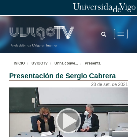
TOGGLE
Toggle
SEARCH
navigatio
A televisión da UVigo en Internet
INICIO
UVIGOTV
Unha conve
...
Presenta
Presentación de Sergio Cabrera
29 de set. de 2021