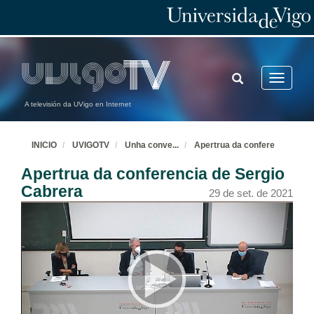
TOGGLE
Toggle
SEARCH
navigatio
A televisión da UVigo en Internet
INICIO
UVIGOTV
Unha conve
...
Apertrua da confere
Apertrua da conferencia de Sergio
Cabrera
29 de set. de 2021