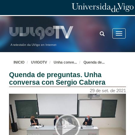
TOGGLE
Toggle
SEARCH
navigatio
A televisión da UVigo en Internet
INICIO
UVIGOTV
Unha conve
...
Quenda de
...
Quenda de preguntas. Unha
conversa con Sergio Cabrera
29 de set. de 2021