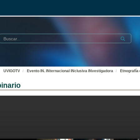
Buscar
Submit
UVIGOTV
Evento IN. INternacional INclusiva INvestigadora
Etnografía 
inario