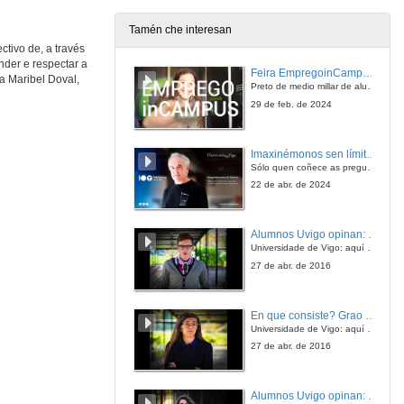
Tamén che interesan
ctivo de, a través
Transexualidad e transgenerismo. Unha aproximación teórica e etnográfica
nder e respectar a
Conferencia
Feira EmpregoinCampus Vigo 2024
ra Maribel Doval,
5 de out. de 2021
Preto de medio millar de alumnas e alumnos buscan coñecer máis de preto as oportunidades que lles achegan as arredor de medio cento de empresas que participan na edición viguesa da feira. Xunto coa visita aos stands, durante a feria desenvólvense varias actividades complementarias, como obradoiros, conversas, mesas redondas ou o pasaporte de empregabilidade, un espazo no que poderán recibir asesoramento sobre o seu CV.
29 de feb. de 2024
Comunidade LGTBIAQ+ en Costa Rica: algunhas iniciativas de recoñecemento e afirmación nacionais e na Universidade de Costa Rica
Conferencia
Imaxinémonos sen límites. Cátedras Telefónica
5 de out. de 2021
Sólo quen coñece as preguntas pode imaxinar novas respostas
22 de abr. de 2024
Sobre a espectacularización da reivindicación dos dereitos LGTBIAQ+.
Conferencia
Alumnos Uvigo opinan: Grao en Ciencias da Linguaxe e Estudos Literarios
6 de out. de 2021
Universidade de Vigo: aquí todo é posible
27 de abr. de 2016
Quenda de preguntas. Sobre a espectacularización da reivindicación dos dereitos LGTBIAQ+.
En que consiste? Grao en Ciencias da Linguaxe e Estudos Literarios
6 de out. de 2021
Universidade de Vigo: aquí todo é posible
27 de abr. de 2016
Construción e representación da diversidade no cinema
Conferencia
Alumnos Uvigo opinan: Grao en Linguas Estranxeiras
6 de out. de 2021