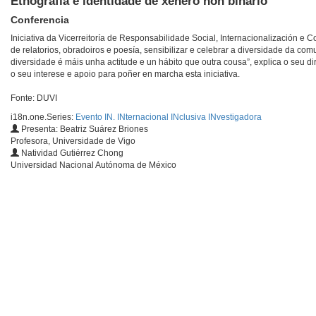
Etnografía e identidade de xénero non binario
Conferencia
Iniciativa da Vicerreitoría de Responsabilidade Social, Internacionalización e 
de relatorios, obradoiros e poesía, sensibilizar e celebrar a diversidade da c
diversidade é máis unha actitude e un hábito que outra cousa”, explica o seu di
o seu interese e apoio para poñer en marcha esta iniciativa.
Fonte: DUVI
i18n.one.Series:
Evento IN. INternacional INclusiva INvestigadora
Presenta: Beatriz Suárez Briones
Profesora, Universidade de Vigo
Natividad Gutiérrez Chong
Universidad Nacional Autónoma de México