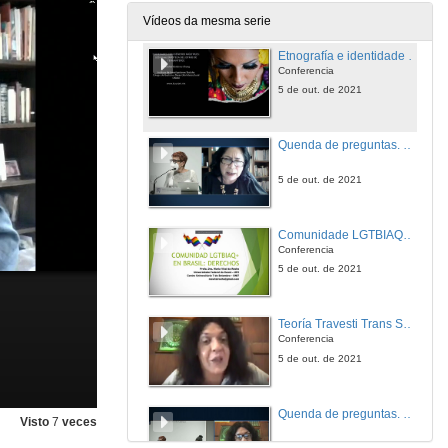
4 de out. de 2021
Vídeos da mesma serie
Etnografía e identidade de xénero non binario
Conferencia
5 de out. de 2021
Quenda de preguntas. Etnografía e identidade de xénero non binario
5 de out. de 2021
Comunidade LGTBIAQ+ en Brasil: un proxecto de Lei
Conferencia
5 de out. de 2021
Teoría Travesti Trans Sudaca
Conferencia
5 de out. de 2021
Quenda de preguntas. Teoría Travesti Trans Sudaca
Visto
7
veces
5 de out. de 2021