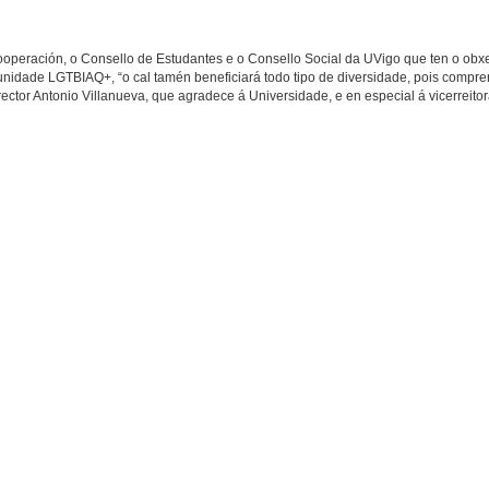
Cooperación, o Consello de Estudantes e o Consello Social da UVigo que ten o obxe
omunidade LGTBIAQ+, “o cal tamén beneficiará todo tipo de diversidade, pois compre
rector Antonio Villanueva, que agradece á Universidade, e en especial á vicerreito