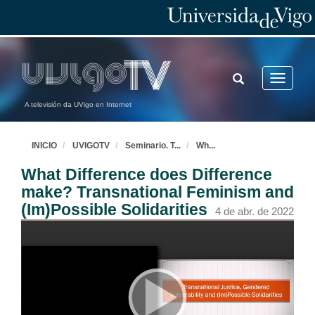
TOGGLE
Toggle
SEARCH
navigatio
A televisión da UVigo en Internet
INICIO
UVIGOTV
Seminario. T
...
Wh
...
What Difference does Difference
make? Transnational Feminism and
(Im)Possible Solidarities
4 de abr. de 2022