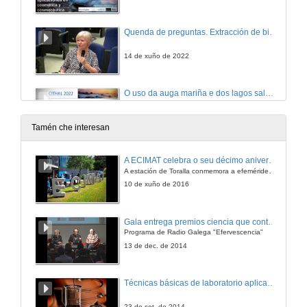
Quenda de preguntas. Extracción de bioactivos de algas pardas con aplicacións en cosmética e cosmecéutica
14 de xuño de 2022
O uso da auga mariña e dos lagos salgados nos países do sur de América do Sur
Conferencia
14 de xuño de 2022
Tamén che interesan
Quenda de preguntas. O uso da auga mariña e dos lagos salgados nos países do sur de América do Sur
A ECIMAT celebra o seu décimo aniversario
A estación de Toralla conmemora a efeméride asinando un convenio coa Universidad del País Vasco
14 de xuño de 2022
10 de xuño de 2016
A Colección do Banco Español de Algas como ferramenta para a conservación da biodiversidade e o desenvolvemento da investigación no sector da biotecnoloxía azul
Gala entrega premios ciencia que conta 2014. Fundación Barrié
Conferencia
Programa de Radio Galega "Efervescencia"
14 de xuño de 2022
13 de dec. de 2014
Quenda de preguntas. A Colección do Banco Español de Algas como ferramenta para a conservación da biodiversidade e o desenvolvemento da investigación no sector da biotecnoloxía azul
Técnicas básicas de laboratorio aplicadas á bioloxía
14 de xuño de 2022
23 de set. de 2014