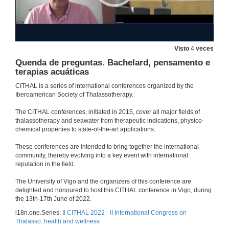
Talasoterapia: beneficios para a saúde da auga do mar, o clima e o medio mariño
Conferencia
13 de xuño de 2022
Visto
4
veces
Quenda de preguntas. Bachelard, pensamento e
Quenda de preguntas. Talasoterapia: beneficios para a saúde da auga do mar, o clima e o medio mariño
terapias acuáticas
CITHAL is a series of international conferences organized by the
13 de xuño de 2022
Iberoamerican Society of Thalassotherapy.
The CITHAL conferences, initiated in 2015, cover all major fields of
Estudo recente dos beneficios dos tratamentos con auga de mar, lodos e algas
thalassotherapy and seawater from therapeutic indications, physico-
Conferencia
chemical properties to state-of-the-art applications.
13 de xuño de 2022
These conferences are intended to bring together the international
community, thereby evolving into a key event with international
Quenda de preguntas. Estudo recente dos beneficios dos tratamentos con auga de mar, lodos e algas
reputation in the field.
13 de xuño de 2022
The University of Vigo and the organizers of this conference are
delighted and honoured to host this CITHAL conference in Vigo, during
the 13th-17th June of 2022.
Respiratory therapy with seawater
i18n.one.Series:
II CITHAL 2022 - II International Congress on
Conference
Thalasso: health and wellness
13 de xuño de 2022