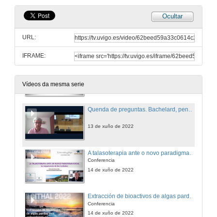
Ocultar
Thalassotherapy in Italy M.D.
Conference
URL:
13 de xuño de 2022
IFRAME:
Bachelard, pensamento e terapias acuáticas
Conferencia
13 de xuño de 2022
Vídeos da mesma serie
Quenda de preguntas. Bachelard, pensamento e terapias acuáticas
13 de xuño de 2022
A talasoterapia ante o novo paradigma social. A importancia dos coidados
Conferencia
14 de xuño de 2022
Extracción de bioactivos de algas pardas con aplicacións en cosmética e cosmecéutica
Conferencia
14 de xuño de 2022