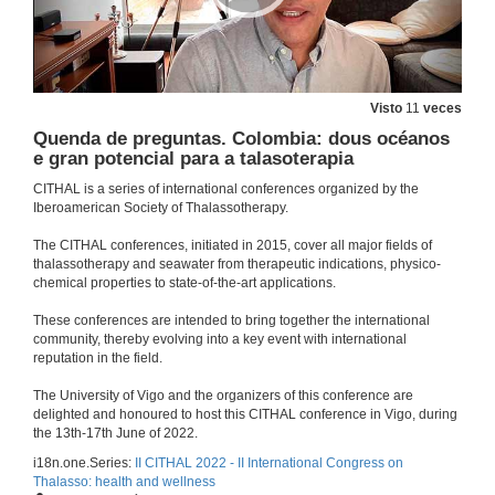
Quenda de preguntas. Extracción de bioactivos de algas pardas con aplicacións en cosmética e cosmecéutica
14 de xuño de 2022
Visto
11
veces
Quenda de preguntas. Colombia: dous océanos
O uso da auga mariña e dos lagos salgados nos países do sur de América do Sur
e gran potencial para a talasoterapia
Conferencia
14 de xuño de 2022
CITHAL is a series of international conferences organized by the
Iberoamerican Society of Thalassotherapy.
The CITHAL conferences, initiated in 2015, cover all major fields of
Quenda de preguntas. O uso da auga mariña e dos lagos salgados nos países do sur de América do Sur
thalassotherapy and seawater from therapeutic indications, physico-
chemical properties to state-of-the-art applications.
14 de xuño de 2022
These conferences are intended to bring together the international
community, thereby evolving into a key event with international
A Colección do Banco Español de Algas como ferramenta para a conservación da biodiversidade e o desenvolvemento da investigación no sector da biotecnoloxía azul
reputation in the field.
Conferencia
14 de xuño de 2022
The University of Vigo and the organizers of this conference are
delighted and honoured to host this CITHAL conference in Vigo, during
the 13th-17th June of 2022.
Quenda de preguntas. A Colección do Banco Español de Algas como ferramenta para a conservación da biodiversidade e o desenvolvemento da investigación no sector da biotecnoloxía azul
i18n.one.Series:
II CITHAL 2022 - II International Congress on
Thalasso: health and wellness
14 de xuño de 2022