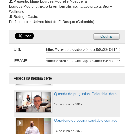
Presenta: María Lourdes Mourelle Mosqueira
Lourdes Mourelle. Experta en Termalismo, Talasoterapia, Spa y
Wellness
Proposta de realización dunha actividade audiovisual para a prevención de accidentes na praia
Rodrigo Castro
Conferencia
Profesor de la Universidad de El Bosque (Colombia)
14 de xuño de 2022
Ocultar
Quenda de preguntas. Proposta para a realización dunha actividade audiovisual para a prevención de accidentes na praia
URL:
14 de xuño de 2022
IFRAME:
Colombia: dous océanos e gran potencial para a talasoterapia
Conferencia
14 de xuño de 2022
Vídeos da mesma serie
Quenda de preguntas. Colombia: dous océanos e gran potencial para a talasoterapia
14 de xuño de 2022
Obradoiro de cociña saudable con auga de mar, algas e microalgas
14 de xuño de 2022