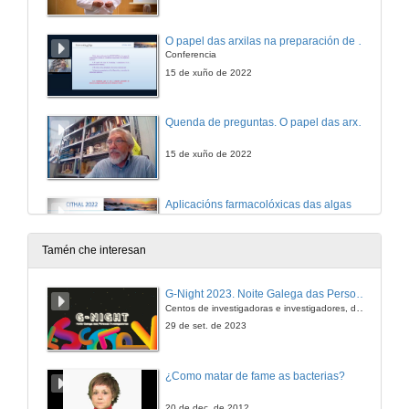
O papel das arxilas na preparación de mesturas con auga de mar para aplicacións de talasoterapia
Conferencia
15 de xuño de 2022
Quenda de preguntas. O papel das arxilas na preparación de mesturas con auga de mar para aplicacións de talasoterapia
15 de xuño de 2022
Aplicacións farmacolóxicas das algas
Conferencia
15 de xuño de 2022
Tamén che interesan
Quenda de preguntas. Aplicacións farmacolóxicas das algas
G-Night 2023. Noite Galega das Persoas Investigadoras. Conciencias creativas
Centos de investigadoras e investigadores, decenas de actividades e sete cidades
15 de xuño de 2022
29 de set. de 2023
Algas e talasoterapia
¿Como matar de fame as bacterias?
Conference
15 de xuño de 2022
20 de dec. de 2012