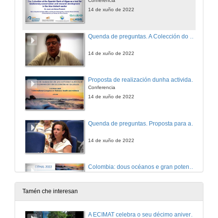
Conferencia
14 de xuño de 2022
Quenda de preguntas. A Colección do Banco Español de Algas como ferramenta para a conservación da biodiversidade e o desenvolvemento da investigación no sector da biotecnoloxía azul
14 de xuño de 2022
Proposta de realización dunha actividade audiovisual para a prevención de accidentes na praia
Conferencia
14 de xuño de 2022
Quenda de preguntas. Proposta para a realización dunha actividade audiovisual para a prevención de accidentes na praia
14 de xuño de 2022
Colombia: dous océanos e gran potencial para a talasoterapia
Conferencia
14 de xuño de 2022
Tamén che interesan
Quenda de preguntas. Colombia: dous océanos e gran potencial para a talasoterapia
A ECIMAT celebra o seu décimo aniversario