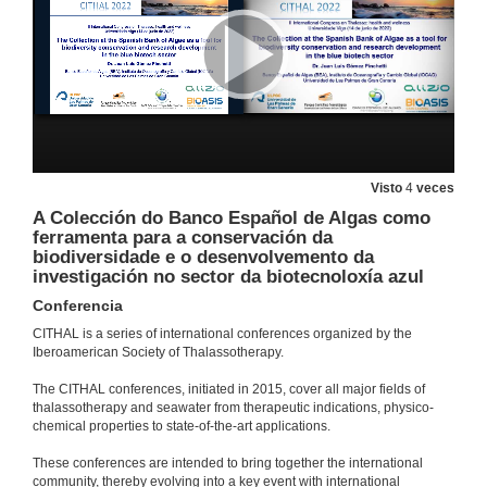
13 de xuño de 2022
Respiratory therapy with seawater
Conference
13 de xuño de 2022
Thalassotherapy in Italy M.D.
Visto
4
veces
Conference
A Colección do Banco Español de Algas como
13 de xuño de 2022
ferramenta para a conservación da
biodiversidade e o desenvolvemento da
investigación no sector da biotecnoloxía azul
Bachelard, pensamento e terapias acuáticas
Conferencia
Conferencia
13 de xuño de 2022
CITHAL is a series of international conferences organized by the
Iberoamerican Society of Thalassotherapy.
Quenda de preguntas. Bachelard, pensamento e terapias acuáticas
The CITHAL conferences, initiated in 2015, cover all major fields of
thalassotherapy and seawater from therapeutic indications, physico-
13 de xuño de 2022
chemical properties to state-of-the-art applications.
These conferences are intended to bring together the international
A talasoterapia ante o novo paradigma social. A importancia dos coidados
community, thereby evolving into a key event with international