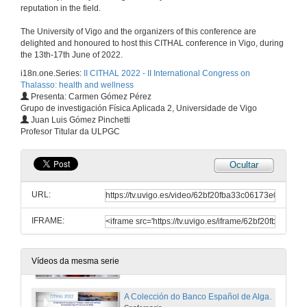
Conferencia
reputation in the field.
14 de xuño de 2022
The University of Vigo and the organizers of this conference are
delighted and honoured to host this CITHAL conference in Vigo, during
Extracción de bioactivos de algas pardas con aplicacións en cosmética e cosmecéutica
the 13th-17th June of 2022.
Conferencia
i18n.one.Series:
II CITHAL 2022 - II International Congress on
14 de xuño de 2022
Thalasso: health and wellness
Presenta: Carmen Gómez Pérez
Grupo de investigación Física Aplicada 2, Universidade de Vigo
Quenda de preguntas. Extracción de bioactivos de algas pardas con aplicacións en cosmética e cosmecéutica
Juan Luis Gómez Pinchetti
Profesor Titular da ULPGC
14 de xuño de 2022
Ocultar
O uso da auga mariña e dos lagos salgados nos países do sur de América do Sur
Conferencia
URL:
14 de xuño de 2022
IFRAME:
Quenda de preguntas. O uso da auga mariña e dos lagos salgados nos países do sur de América do Sur
14 de xuño de 2022
Vídeos da mesma serie
A Colección do Banco Español de Algas como ferramenta para a conservación da biodiversidade e o desenvolvemento da investigación no sector da biotecnoloxía azul