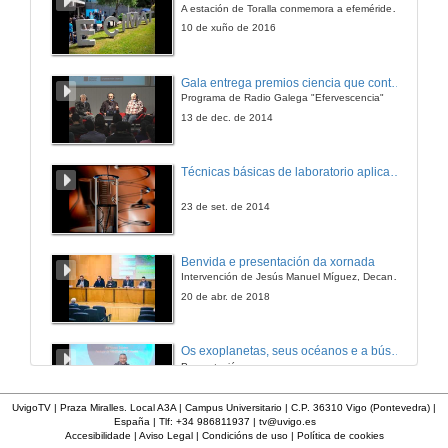
A estación de Toralla conmemora a efeméride asinando un convenio coa Universidad del País Vasco
14 de xuño de 2022
10 de xuño de 2016
Obradoiro de cociña saudable con auga de mar, algas e microalgas
Gala entrega premios ciencia que conta 2014. Fundación Barrié
Programa de Radio Galega "Efervescencia"
14 de xuño de 2022
13 de dec. de 2014
O papel das arxilas na preparación de mesturas con auga de mar para aplicacións de talasoterapia
Técnicas básicas de laboratorio aplicadas á bioloxía
Conferencia
15 de xuño de 2022
23 de set. de 2014
Quenda de preguntas. O papel das arxilas na preparación de mesturas con auga de mar para aplicacións de talasoterapia
Benvida e presentación da xornada
Intervención de Jesús Manuel Míguez, Decano da Facultade de Bioloxía
15 de xuño de 2022
20 de abr. de 2018
Aplicacións farmacolóxicas das algas
Os exoplanetas, seus océanos e a búsqueda de vida neles.
Conferencia
Presnetación.
15 de xuño de 2022
13 de dec. de 2012
UvigoTV | Praza Miralles. Local A3A | Campus Universitario | C.P. 36310 Vigo (Pontevedra) |
España | Tlf: +34 986811937 |
tv@uvigo.es
Quenda de preguntas. Aplicacións farmacolóxicas das algas
Accesibilidade
|
Aviso Legal
|
Condicións de uso
|
Política de cookies
XXVI Gala do Deporte da Universidade de Vigo 2017