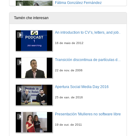
Fátima González Fernández
Queres ser unha muller STEAM? Escola de Enxeñaría de Minas e Enerxía
23 de xuño de 2021
Tamén che interesan
Fátima González Fernández (English subtitles)
An introduction to CV’s, letters, and job searching
23 de xuño de 2021
16 de maio de 2012
Nuria Antonio Fontán
Transición discontinua de partículas de microgel termosensible
Queres ser unha muller STEAM? Escola de Enxeñaría de Minas e Enerxía
23 de xuño de 2021
22 de nov. de 2006
Nuria Antonio Fontán (English subtitles)
Apertura Social Media Day 2016
23 de xuño de 2021
25 de xan. de 2016
Lara de Villalobos Herrero
Presentación 'Mulleres no software libre'
Queres ser unha muller STEAM? Escola de Enxeñaría de Minas e Enerxía
23 de xuño de 2021
19 de out. de 2011