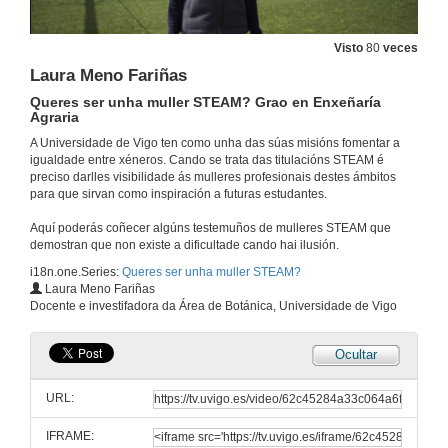
María Fernández González
Queres ser unha muller STEAM? Grao en Enxeñaría Agraria
4 de xul. de 2022
Visto
80
veces
Laura Meno Fariñas
María Fernández González (English subtitles)
Queres ser unha muller STEAM? Grao en Enxeñaría
Queres ser unha muller STEAM? Grao en Enxeñaría Agraria
Agraria
4 de xul. de 2022
A Universidade de Vigo ten como unha das súas misións fomentar a
igualdade entre xéneros. Cando se trata das titulacións STEAM é
preciso darlles visibilidade ás mulleres profesionais destes ámbitos
Laura Vázquez Loureda
para que sirvan como inspiración a futuras estudantes.
Queres ser unha muller STEAM? Grao en Enxeñaría Agraria
4 de xul. de 2022
Aquí poderás coñecer algúns testemuños de mulleres STEAM que
demostran que non existe a dificultade cando hai ilusión.
i18n.one.Series:
Queres ser unha muller STEAM?
Laura Vázquez Loureda (English subtitles)
Laura Meno Fariñas
Queres ser unha muller STEAM? Grao en Enxeñaría Agraria
Docente e investifadora da Área de Botánica, Universidade de Vigo
4 de xul. de 2022
Ocultar
Andrea Álvarez Salgado
Queres ser unha muller STEAM? Grao en Enxeñaría Agraria
URL:
4 de xul. de 2022
IFRAME: