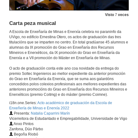
Intervención dos representantes dos graos en Enxeñaría da Enerxía e Enxeñaría dos Recursos Mineiros e Enerxéticos
Visto
7
veces
17 de xuño de 2022
Carta peza musical
A Escola de Enxeñaría de Minas e Enerxía celebra no paraninfo da
Vídeo do alumnado de grado
UVigo, no edificio Ernestina Otero, os actos de graduación das tres
titulacións que se imparten no centro. En total gradúanse 45 alumnos e
17 de xuño de 2022
alumnas da IX promoción do Grao en Enxeñaría dos Recursos
Mineiros e Enerxéticos, da IX promoción do Grao en Enxeñaría da
Enerxía e a VII promoción do Máster en Enxeñaría de Minas.
Entrega de diplomas ós alumnos dos graos en Enxeñaría da Enerxía e Enxeñaría dos Recursos Mineiros e Enerxéticos
O acto de graduación conta este ano coa novidade da entrega do
17 de xuño de 2022
premio Soltec Ingenieros ao mellor expediente da anterior promoción
do Grao en Enxeñaría da Enerxía, que se suma aos galardóns
concedidos polos colexios profesionais aos mellores expedientes das
Segunda peza musical
anteriores promocións do Grao en Enxeñaría dos Recursos Mineiros e
Enerxéticos (premio Coitmg) e do máster (premio Coimne).
17 de xuño de 2022
i18n.one.Series:
Acto académico de graduación da Escola de
Enxeñería de Minas e Enerxía 2022
Presenta:
Natalia Caparrini Marín
Intervención da madriña do Máster Universitario en Enxeñaría de Minas
Vicerreitora de Estudantado e Empregabilidade, Universidade de Vigo
Anxo Pintos
17 de xuño de 2022
Zanfona, Dúo Pärbo
Begoña Riobó