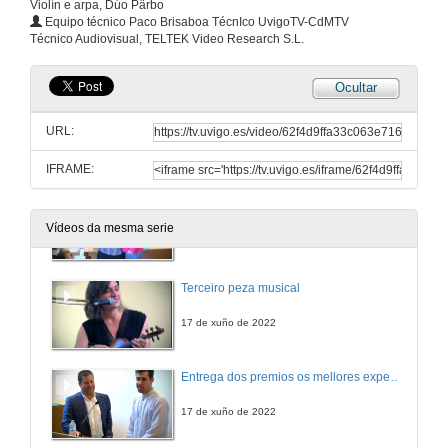
Violín e arpa, Dúo Pärbo
Intervención dos representantes do estudantado do Máster Universitario en Enxeñaría de Minas
Equipo técnico Paco Brisaboa TécnIco UvigoTV-CdMTV
Técnico Audiovisual, TELTEK Video Research S.L.
17 de xuño de 2022
Ocultar
Entrega de diplomas ós alumnos do Máster Universitario en Enxeñaría de Minas
URL:
17 de xuño de 2022
IFRAME:
Entrega de agasallos á madriña do master
Vídeos da mesma serie
17 de xuño de 2022
Terceiro peza musical
17 de xuño de 2022
Entrega dos premios os mellores expedientes da VIII promoción dos graos en EE e ERME e do MUEM
17 de xuño de 2022