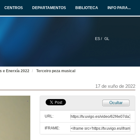
CENTROS
DEPARTAMENTOS
BIBLIOTECA
INFO PARA...
17 de xuño de 2022
Segunda peza musical
17 de xuño de 2022
ES /
GL
Intervención da madriña do Máster Universitario en Enxeñaría de Minas
17 de xuño de 2022
s e Enerxía 2022
Terceiro peza musical
Intervención dos representantes do estudantado do Máster Universitario en Enxeñaría de Minas
17 de xuño de 2022
17 de xuño de 2022
Ocultar
Entrega de diplomas ós alumnos do Máster Universitario en Enxeñaría de Minas
URL:
17 de xuño de 2022
IFRAME:
Entrega de agasallos á madriña do master