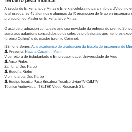
Terceiro peza musical
A Escola de Enxeñaría de Minas e Enerxía celebra no paraninfo da UVigo, no edi
total gradúanse 45 alumnos e alumnas da IX promoción do Grao en Enxeñaría d
promoción do Máster en Enxeñaría de Minas.
O acto de graduación conta este ano coa novidade da entrega do premio Soltec
suma aos galardóns concedidos polos colexios profesionais aos mellores expe
(premio Coitmg) e do máster (premio Coimne).
i18n.one.Series:
Acto académico de graduación da Escola de Enxeñería de Min
Presenta:
Natalia Caparrini Marín
Vicerreitora de Estudantado e Empregabilidade, Universidade de Vigo
Anxo Pintos
Zanfona, Dúo Pärbo
Begoña Riobó
Violín e arpa, Dúo Pärbo
Equipo técnico Paco Brisaboa TécnIco UvigoTV-CdMTV
Técnico Audiovisual, TELTEK Video Research S.L.