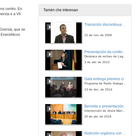
 no centro. En
Tamén che interesan
rxía e a VII
Transición discontinua de partículas de microgel termosensible
Enerxía, que se
 Enerxéticos
22 de nov. de 2006
Presentación da conferencia
Dinámica de recheo de Lagoons en arrecifes de coral
3 de abr. de 2013
Gala entrega premios ciencia que conta 2014. Fundación Barrié
Programa de Radio Galega "Efervescencia"
13 de dec. de 2014
Benvida e presentación da xornada
Intervención de Jesús Manuel Míguez, Decano da Facultade de Bioloxía
20 de abr. de 2018
Nutrición orgánica con auga de mar