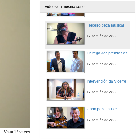
Vídeos da mesma serie
17 de xuño de 2022
Terceiro peza musical
17 de xuño de 2022
Entrega dos premios os mellores expedientes da VIII promoción dos graos en EE e ERME e do MUEM
17 de xuño de 2022
Intervención da Vicerrectora de Estudantado e Empregabilidade
17 de xuño de 2022
Carta peza musical
17 de xuño de 2022
Visto
12
veces