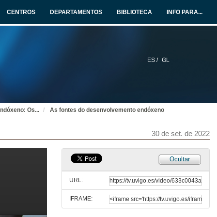
CENTROS
DEPARTAMENTOS
BIBLIOTECA
INFO PARA...
ES /
GL
endóxeno: Os
...
As fontes do desenvolvemento endóxeno
30 de set. de 2022
Ocultar
URL:
IFRAME:
Presentación do Seminario