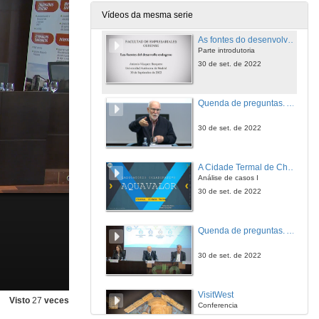
30 de set. de 2022
Vídeos da mesma serie
As fontes do desenvolvemento endóxeno
Parte introdutoria
30 de set. de 2022
Quenda de preguntas. As fontes do desenvolvemento endóxeno
30 de set. de 2022
A Cidade Termal de Chaves
Análise de casos I
30 de set. de 2022
Quenda de preguntas. A Cidade Termal de Chaves
30 de set. de 2022
VisitWest
Visto
27
veces
Conferencia
30 de set. de 2022