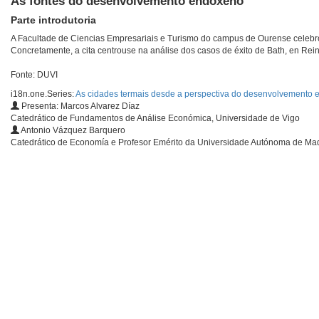
As fontes do desenvolvemento endóxeno
Parte introdutoria
A Facultade de Ciencias Empresariais e Turismo do campus de Ourense celebr
Concretamente, a cita centrouse na análise dos casos de éxito de Bath, en Rei
Fonte: DUVI
i18n.one.Series:
As cidades termais desde a perspectiva do desenvolvemento 
Presenta: Marcos Alvarez Díaz
Catedrático de Fundamentos de Análise Económica, Universidade de Vigo
Antonio Vázquez Barquero
Catedrático de Economía e Profesor Emérito da Universidade Autónoma de Ma