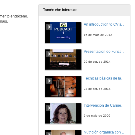
Tamén che interesan
vemento endóxeno.
A Cidade Termal de Bath
mais.
Análise de casos II
An introduction to CV’s, letters, and job searching
30 de set. de 2022
16 de maio de 2012
Quenda de preguntas. A Cidade Termal de Bath
Presentacion do Functional imaging for improving Adaptive Radiotherapy Workshop
30 de set. de 2022
29 de set. de 2014
Resumo e Conclusións do Seminario
Técnicas básicas de laboratorio aplicadas á bioloxía
30 de set. de 2022
23 de set. de 2014
Intervención de Carmen Navarro
6 de maio de 2009
Nutrición orgánica con auga de mar