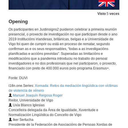
Visto
5
veces
Opening
Os participantes en Justinsigns2 puideron celebrar a primeira reunión
presencial, o proxecto de investigación no que participan desde o ano
2019 institucións irlandesas, británicas, belgas e a Universidade de
Vigo foi quen de cumprir ou está en proceso de rematar, segundo
confirman as e os seus responsables, “todas a as investigacións
planificadas e accións previstas”. Superadas as limitacións e
modificacións que a pandemia introduciu no traballo do persoal
investigadores e no dos profesionais que nel participaron, o proxecto,
financiado con preto de 400.000 euros polo programa Erasmus+.
Fonte: DUVI
i18n.one.Series:
Xornada: Retos da mediación lingüística con víctimas
de violencia de xénero
Manuel Joaquín Reigosa Roger
Reitor, Universidade de Vigo
Uxía Blanco Iglesias
Concelleira delegada da Área de Igualdade, Xuventude e
Normalización Lingüística do Concello de Vigo
Iker Sertucha
Presidente de la Federación de Asociacións de Persoas Xordas de