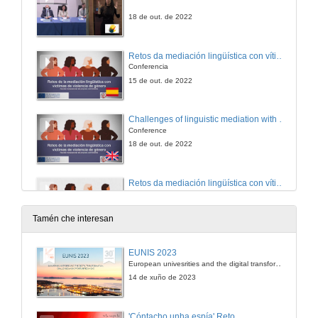
18 de out. de 2022
Retos da mediación lingüística con vítimas de violencia de xénero I
Conferencia
15 de out. de 2022
Challenges of linguistic mediation with victims of gender violence I
Conference
18 de out. de 2022
Retos da mediación lingüística con vítimas de violencia de xénero I. IS (International Sign)
Conferencia
18 de out. de 2022
Tamén che interesan
Retos da mediación lingüística con vítimas de violencia de xénero II
EUNIS 2023
Conferencia
European univesrities and the digital transformation: challenges and opportunities ahead
18 de out. de 2022
14 de xuño de 2023
Challenges of linguistic mediation with victims of gender violence II
'Cóntacho unha espía' Reto