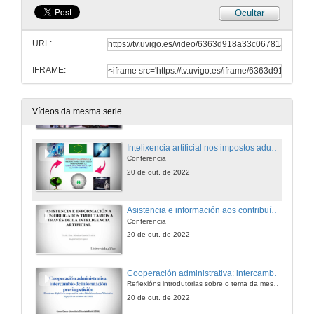
Ocultar
O procedemento de inspección. A selección dos obrigados tributarios
Conferencia
URL:
20 de out. de 2022
IFRAME:
Notificación electrónica obrigatoria e os dereitos e garantías do contribuíntes
Conferencia
20 de out. de 2022
Vídeos da mesma serie
Intelixencia artificial nos impostos aduaneiros
Conferencia
20 de out. de 2022
Asistencia e información aos contribuíntes mediante intelixencia artificial
Conferencia
20 de out. de 2022
Cooperación administrativa: intercambio de información previa solicitude
Reflexións introdutorias sobre o tema da mesa redonda
20 de out. de 2022