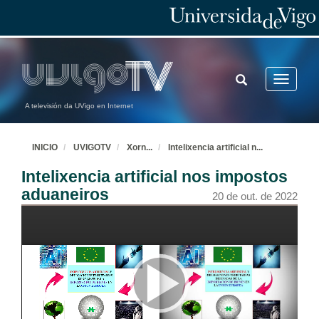
TOGGLE
Toggle
SEARCH
navigatio
A televisión da UVigo en Internet
INICIO
UVIGOTV
Xorn
...
Intelixencia artificial n
...
Intelixencia artificial nos impostos
aduaneiros
20 de out. de 2022