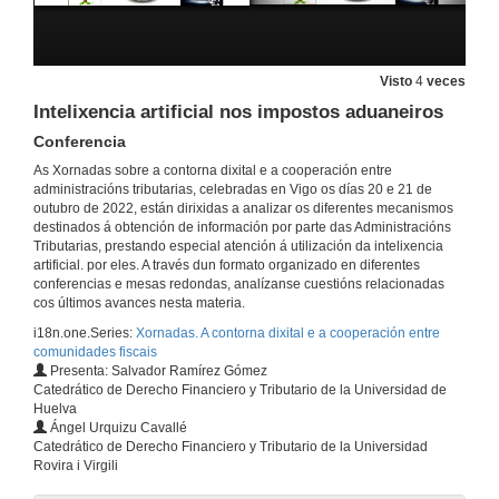
Visto
4
veces
Intelixencia artificial nos impostos aduaneiros
Conferencia
As Xornadas sobre a contorna dixital e a cooperación entre
administracións tributarias, celebradas en Vigo os días 20 e 21 de
outubro de 2022, están dirixidas a analizar os diferentes mecanismos
destinados á obtención de información por parte das Administracións
Inauguración
Tributarias, prestando especial atención á utilización da intelixencia
artificial. por eles. A través dun formato organizado en diferentes
20 de out. de 2022
conferencias e mesas redondas, analízanse cuestións relacionadas
cos últimos avances nesta materia.
i18n.one.Series:
Xornadas. A contorna dixital e a cooperación entre
Procedementos fiscais e intelixencia artificial
comunidades fiscais
Conferencia
Presenta: Salvador Ramírez Gómez
20 de out. de 2022
Catedrático de Derecho Financiero y Tributario de la Universidad de
Huelva
Ángel Urquizu Cavallé
Intelixencia artificial nas administracións tributarias: software, big data...
Catedrático de Derecho Financiero y Tributario de la Universidad
Reflexións introdutorias sobre o tema da mesa redonda
Rovira i Virgili
20 de out. de 2022