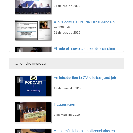
21 de out. de 2022
A loita contra a Fraude Fiscal dende o punto de vista da Intelixencia Artificial
Conferencia
21 de out. de 2022
AI ante el nuevo contexto de cumplimiento cooperativo en el sistema italiano
Conferencia
21 de out. de 2022
Tamén che interesan
Presente e futuro das Cryptos
An introduction to CV’s, letters, and job searching
Conferencia
21 de out. de 2022
16 de maio de 2012
Delimitación conceptual e natureza xurídica dos activos criptográficos
Inauguración
Conferencia
21 de out. de 2022
8 de maio de 2010
Traballo da UE no intercambio de información sobre criptoactivos
A inserción laboral dos licenciados en Ciencias do Mar: a carreira investigadora
Conferencia