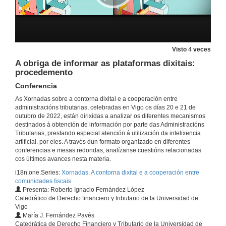
Conferencia
20 de out. de 2022
Intelixencia artificial nos impostos aduaneiros
Conferencia
Visto
4
veces
20 de out. de 2022
A obriga de informar as plataformas dixitais:
procedemento
Asistencia e información aos contribuíntes mediante intelixencia artificial
Conferencia
Conferencia
As Xornadas sobre a contorna dixital e a cooperación entre
20 de out. de 2022
administracións tributarias, celebradas en Vigo os días 20 e 21 de
outubro de 2022, están dirixidas a analizar os diferentes mecanismos
destinados á obtención de información por parte das Administracións
Cooperación administrativa: intercambio de información previa solicitude
Tributarias, prestando especial atención á utilización da intelixencia
Reflexións introdutorias sobre o tema da mesa redonda
artificial. por eles. A través dun formato organizado en diferentes
20 de out. de 2022
conferencias e mesas redondas, analízanse cuestións relacionadas
cos últimos avances nesta materia.
i18n.one.Series:
Xornadas. A contorna dixital e a cooperación entre
O intercambio automático e espontáneo de información fiscal dentro da UE e no marco da OCDE
comunidades fiscais
Conferencia
Presenta: Roberto Ignacio Fernández López
20 de out. de 2022
Catedrático de Derecho financiero y tributario de la Universidad de
Vigo
María J. Fernández Pavés
Inspeccións conxuntas entre os distintos Estados membros e a dereitos e garantías dos contribuíntes
Catedrática de Derecho Financiero y Tributario de la Universidad de