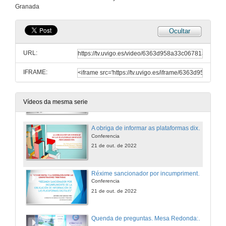
Conferencia
Granada
20 de out. de 2022
Ocultar
O papel das plataformas dixitais na loita contra a fraude no IVE
Conferencia
URL:
21 de out. de 2022
IFRAME:
Suxeitos pasivos suxeitos á obriga de informar na Unión Europea
Conferencia
21 de out. de 2022
Vídeos da mesma serie
A obriga de informar as plataformas dixitais: procedemento
Conferencia
21 de out. de 2022
Réxime sancionador por incumprimento da obriga de información de plataformas dixitais
Conferencia
21 de out. de 2022
Quenda de preguntas. Mesa Redonda: Obrigas de información das plataformas dixitais