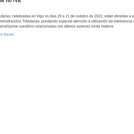
ude no IVE
utarias, celebradas en Vigo os días 20 e 21 de outubro de 2022, están dirixidas a a
stracións Tributarias, prestando especial atención á utilización da intelixencia art
analízanse cuestións relacionadas cos últimos avances nesta materia.
s fiscais