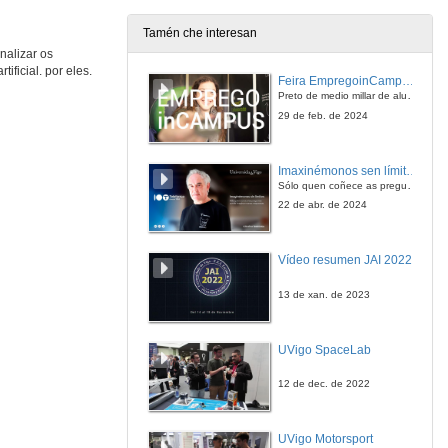
21 de out. de 2022
Tamén che interesan
nalizar os
A loita contra a Fraude Fiscal dende o punto de vista da Intelixencia Artificial
ificial. por eles.
Conferencia
Feira EmpregoinCampus Vigo 2024
21 de out. de 2022
Preto de medio millar de alumnas e alumnos buscan coñecer máis de preto as oportunidades que lles achegan as arredor de medio cento de empresas que participan na edición viguesa da feira. Xunto coa visita aos stands, durante a feria desenvólvense varias actividades complementarias, como obradoiros, conversas, mesas redondas ou o pasaporte de empregabilidade, un espazo no que poderán recibir asesoramento sobre o seu CV.
29 de feb. de 2024
AI ante el nuevo contexto de cumplimiento cooperativo en el sistema italiano
Conferencia
Imaxinémonos sen límites. Cátedras Telefónica
21 de out. de 2022
Sólo quen coñece as preguntas pode imaxinar novas respostas
22 de abr. de 2024
Presente e futuro das Cryptos
Conferencia
Vídeo resumen JAI 2022
21 de out. de 2022
13 de xan. de 2023
Delimitación conceptual e natureza xurídica dos activos criptográficos
Conferencia
UVigo SpaceLab
21 de out. de 2022
12 de dec. de 2022
Traballo da UE no intercambio de información sobre criptoactivos
Conferencia
UVigo Motorsport
21 de out. de 2022