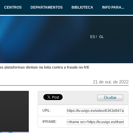
20 de out. de 2022
CENTROS
DEPARTAMENTOS
BIBLIOTECA
INFO PARA...
Intelixencia artificial nos impostos aduaneiros
Conferencia
20 de out. de 2022
ES /
GL
Asistencia e información aos contribuíntes mediante intelixencia artificial
Conferencia
20 de out. de 2022
as plataformas dixitais na loita contra a fraude no IVE
Cooperación administrativa: intercambio de información previa solicitude
Reflexións introdutorias sobre o tema da mesa redonda
20 de out. de 2022
21 de out. de 2022
O intercambio automático e espontáneo de información fiscal dentro da UE e no marco da OCDE
Ocultar
Conferencia
20 de out. de 2022
URL:
IFRAME:
Inspeccións conxuntas entre os distintos Estados membros e a dereitos e garantías dos contribuíntes
Conferencia