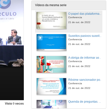
20 de out. de 2022
Vídeos da mesma serie
O papel das plataformas dixitais na loita contra a fraude no IVE
Conferencia
21 de out. de 2022
Suxeitos pasivos suxeitos á obriga de informar na Unión Europea
Conferencia
21 de out. de 2022
A obriga de informar as plataformas dixitais: procedemento
Conferencia
21 de out. de 2022
Réxime sancionador por incumprimento da obriga de información de plataformas dixitais
Conferencia
21 de out. de 2022
Quenda de preguntas. Mesa Redonda: Obrigas de información das plataformas dixitais
Visto
9
veces