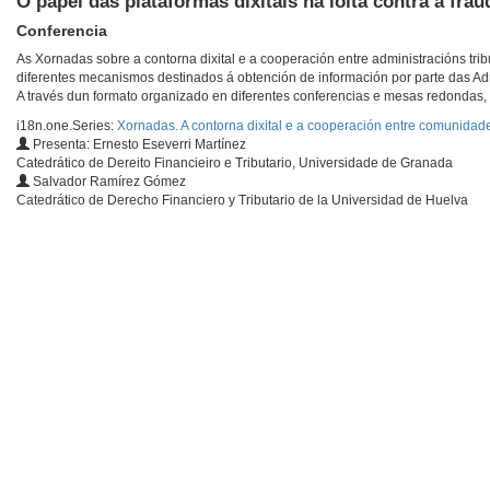
O papel das plataformas dixitais na loita contra a fra
Conferencia
As Xornadas sobre a contorna dixital e a cooperación entre administracións trib
diferentes mecanismos destinados á obtención de información por parte das Admini
A través dun formato organizado en diferentes conferencias e mesas redondas, 
i18n.one.Series:
Xornadas. A contorna dixital e a cooperación entre comunidade
Presenta: Ernesto Eseverri Martínez
Catedrático de Dereito Financieiro e Tributario, Universidade de Granada
Salvador Ramírez Gómez
Catedrático de Derecho Financiero y Tributario de la Universidad de Huelva