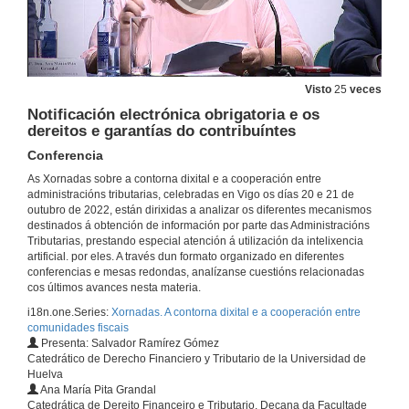
Visto
25
veces
Notificación electrónica obrigatoria e os
dereitos e garantías do contribuíntes
Conferencia
As Xornadas sobre a contorna dixital e a cooperación entre
administracións tributarias, celebradas en Vigo os días 20 e 21 de
outubro de 2022, están dirixidas a analizar os diferentes mecanismos
destinados á obtención de información por parte das Administracións
Tributarias, prestando especial atención á utilización da intelixencia
artificial. por eles. A través dun formato organizado en diferentes
conferencias e mesas redondas, analízanse cuestións relacionadas
cos últimos avances nesta materia.
i18n.one.Series:
Xornadas. A contorna dixital e a cooperación entre
Inauguración
comunidades fiscais
Presenta: Salvador Ramírez Gómez
20 de out. de 2022
Catedrático de Derecho Financiero y Tributario de la Universidad de
Huelva
Ana María Pita Grandal
Procedementos fiscais e intelixencia artificial
Catedrática de Dereito Financeiro e Tributario, Decana da Facultade