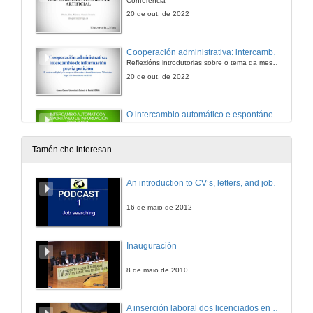
Conferencia
20 de out. de 2022
Cooperación administrativa: intercambio de información previa solicitude
Reflexións introdutorias sobre o tema da mesa redonda
20 de out. de 2022
O intercambio automático e espontáneo de información fiscal dentro da UE e no marco da OCDE
Conferencia
20 de out. de 2022
Tamén che interesan
Inspeccións conxuntas entre os distintos Estados membros e a dereitos e garantías dos contribuíntes
An introduction to CV’s, letters, and job searching
Conferencia
20 de out. de 2022
16 de maio de 2012
O papel das plataformas dixitais na loita contra a fraude no IVE
Inauguración
Conferencia
21 de out. de 2022
8 de maio de 2010
Suxeitos pasivos suxeitos á obriga de informar na Unión Europea
A inserción laboral dos licenciados en Ciencias do Mar: a carreira investigadora
Conferencia