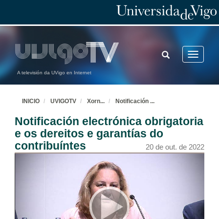
TOGGLE
Toggle
SEARCH
navigatio
A televisión da UVigo en Internet
INICIO
UVIGOTV
Xorn
...
Notificación
...
Notificación electrónica obrigatoria
e os dereitos e garantías do
contribuíntes
20 de out. de 2022