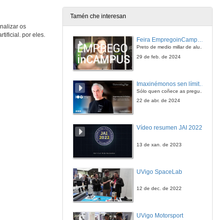
Tamén che interesan
nalizar os
A obriga de informar as plataformas dixitais: procedemento
ificial. por eles.
Conferencia
Feira EmpregoinCampus Vigo 2024
21 de out. de 2022
Preto de medio millar de alumnas e alumnos buscan coñecer máis de preto as oportunidades que lles achegan as arredor de medio cento de empresas que participan na edición viguesa da feira. Xunto coa visita aos stands, durante a feria desenvólvense varias actividades complementarias, como obradoiros, conversas, mesas redondas ou o pasaporte de empregabilidade, un espazo no que poderán recibir asesoramento sobre o seu CV.
29 de feb. de 2024
Réxime sancionador por incumprimento da obriga de información de plataformas dixitais
Conferencia
Imaxinémonos sen límites. Cátedras Telefónica
21 de out. de 2022
Sólo quen coñece as preguntas pode imaxinar novas respostas
22 de abr. de 2024
Quenda de preguntas. Mesa Redonda: Obrigas de información das plataformas dixitais
Vídeo resumen JAI 2022
21 de out. de 2022
13 de xan. de 2023
A loita contra a Fraude Fiscal dende o punto de vista da Intelixencia Artificial
Conferencia
UVigo SpaceLab
21 de out. de 2022
12 de dec. de 2022
AI ante el nuevo contexto de cumplimiento cooperativo en el sistema italiano
Conferencia
UVigo Motorsport
21 de out. de 2022