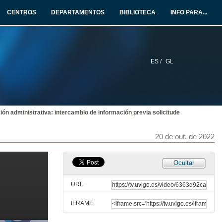
20 de out. de 2022
CENTROS
DEPARTAMENTOS
BIBLIOTECA
INFO PARA...
Intelixencia artificial nas administracións tributarias: software, big data...
Reflexións introdutorias sobre o tema da mesa redonda
20 de out. de 2022
ES /
GL
O procedemento de inspección. A selección dos obrigados tributarios
Conferencia
20 de out. de 2022
ón administrativa: intercambio de información previa solicitude
Notificación electrónica obrigatoria e os dereitos e garantías do contribuíntes
Conferencia
20 de out. de 2022
20 de out. de 2022
Intelixencia artificial nos impostos aduaneiros
Ocultar
Conferencia
20 de out. de 2022
URL:
IFRAME:
Asistencia e información aos contribuíntes mediante intelixencia artificial
Conferencia