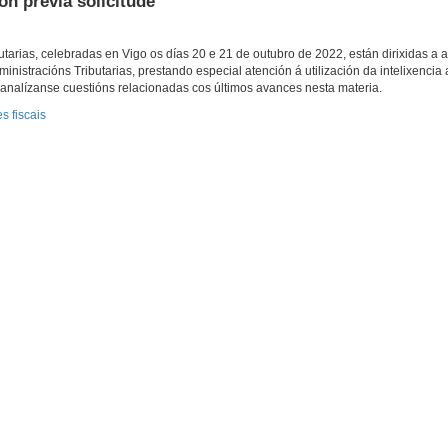
n previa solicitude
utarias, celebradas en Vigo os días 20 e 21 de outubro de 2022, están dirixidas a a
stracións Tributarias, prestando especial atención á utilización da intelixencia art
analízanse cuestións relacionadas cos últimos avances nesta materia.
s fiscais