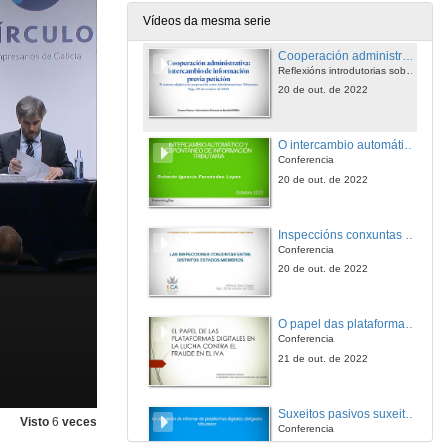
20 de out. de 2022
Vídeos da mesma serie
Cooperación administrativa: intercambio de información previa solicitude
Reflexións introdutorias sobre o tema da mesa redonda
20 de out. de 2022
O intercambio automático e espontáneo de información fiscal dentro da UE e no marco da OCDE
Conferencia
20 de out. de 2022
Inspeccións conxuntas entre os distintos Estados membros e a dereitos e garantías dos contribuíntes
Conferencia
20 de out. de 2022
O papel das plataformas dixitais na loita contra a fraude no IVE
Conferencia
21 de out. de 2022
Suxeitos pasivos suxeitos á obriga de informar na Unión Europea
Visto
6
veces
Conferencia
21 de out. de 2022