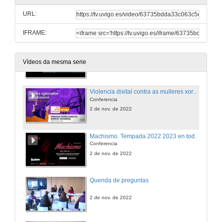
A manosfera española e a ola antifeminista: da irreverencia á relevancia política
Conferencia
URL:
2 de nov. de 2022
IFRAME:
Construindo pensamento crítico. Que podemos facer fronte aos discursos negacionistas, machistas no mundo dixital?
Conferencia
Vídeos da mesma serie
2 de nov. de 2022
Violencia dixital contra as mulleres xornalistas
Conferencia
2 de nov. de 2022
Machismo. Tempada 2022 2023 en todas as túas plataformas. de pago. Mesmo contido, diferentes estratexias
Conferencia
2 de nov. de 2022
Quenda de preguntas
2 de nov. de 2022