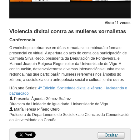
Visto
11
veces
Apertura do Workshop: Sociedade dixital e xénero. Hackeando o patriarcado
Violencia dixital contra as mulleres xornalistas
Conferencia
2 de nov. de 2022
O workshop celebrarase en dúas xornadas e combinará o formato
presencial co virtual. A apertura do acto do conta coa participación de
Patriarcado e cultura dixital
Carmela Silva Rego, presidenta da Deputación de Pontevedra, e
Conferencia
Manuel Joaquín Reigosa Roger, reitor da Universidade de Vigo. A
continuación, desenvolveranse diversas intervencións e unha mesa
2 de nov. de 2022
redonda, nas que participarán mulleres referentes nos ámbitos do
xénero, a socioloxía ou a antropoloxía social e cultural, entre outros
Pornografía Online: unha nova educación na violencia
i18n.one.Series:
4ª Edición. Sociedade dixital e xénero. Hackeando o
Conferencia
patriarcado
2 de nov. de 2022
Presenta: Águeda Gómez Suárez
Directora da Unidade de Igualdade, Universidade de Vigo.
María Teresa Piñeiro Otero
Quenda de preguntas
Profesora do Departamento de Socioloxía e Ciencias da Comunicación
da Universidade da Coruña
2 de nov. de 2022
Ocultar