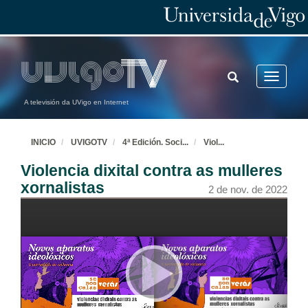
TOGGLE
Toggle
SEARCH
navigatio
A televisión da UVigo en Internet
INICIO
UVIGOTV
4ª Edición. Soci
...
Viol
...
Violencia dixital contra as mulleres
xornalistas
2 de nov. de 2022