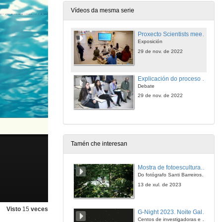
Vídeos da mesma serie
Proxecto Scientists meet artists
Exposición
29 de nov. de 2022
Explicación do proceso de creación e avaliación das experiencias
Debate
29 de nov. de 2022
Tamén che interesan
Mostra de fotoesculturas Overtraz
Do fotógrafo Santi Barreiros e o escultor Nito Contreras.
13 de xul. de 2023
Visto
15
veces
G-Night 2023. Noite Galega das Persoas Investigadoras. Conciencias creativas
Centos de investigadoras e investigadores, decenas de actividades e sete cidades