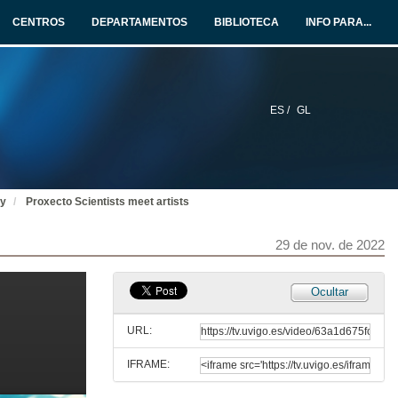
CENTROS
DEPARTAMENTOS
BIBLIOTECA
INFO PARA...
ES /
GL
cy
Proxecto Scientists meet artists
29 de nov. de 2022
Ocultar
URL:
IFRAME: