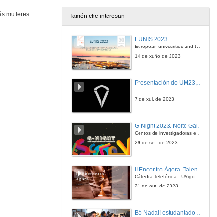
30 de xan. de 2023
ás mulleres
Tamén che interesan
Ana Vilas y Antía Álvarez (English subtitles)
EUNIS 2023
30 de xan. de 2023
European univesrities and the digital transformation: challenges and opportunities ahead
14 de xuño de 2023
Carmen Mariño e Silvia Rivas
Presentación do UM23, o novo monopraza de UVigo Motorsport
30 de xan. de 2023
7 de xul. de 2023
Carmen Mariño y Silvia Rivas (English subtitles)
G-Night 2023. Noite Galega das Persoas Investigadoras. Conciencias creativas
30 de xan. de 2023
Centos de investigadoras e investigadores, decenas de actividades e sete cidades
29 de set. de 2023
Ana Sánchez e Antía Álvarez
II Encontro Ágora. Talento e innovación na era da transformación dixital
30 de xan. de 2023
Cátedra Telefónica - UVigo. Espazos de innovación
31 de out. de 2023
Ana Sánchez y Antía Álvarez (English subtitles)
Bó Nadal! estudantado internacional da Universidade de Vigo
30 de xan. de 2023