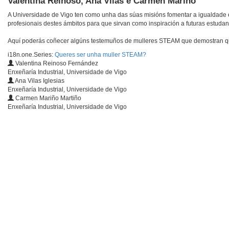
Valentina Reinoso, Ana Vilas e Carmen Mariño
A Universidade de Vigo ten como unha das súas misións fomentar a igualdade en
profesionais destes ámbitos para que sirvan como inspiración a futuras estudan
Aquí poderás coñecer algúns testemuños de mulleres STEAM que demostran que 
i18n.one.Series:
Queres ser unha muller STEAM?
Valentina Reinoso Fernández
Enxeñaría Industrial, Universidade de Vigo
Ana Vilas Iglesias
Enxeñaría Industrial, Universidade de Vigo
Carmen Mariño Martiño
Enxeñaría Industrial, Universidade de Vigo