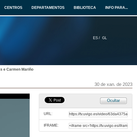
13 de xan. de 2023
CENTROS
DEPARTAMENTOS
BIBLIOTECA
INFO PARA...
Ana Cambón Periscal (English subtitles)
13 de xan. de 2023
ES /
GL
Sara Rodriguez Ferreiro
13 de xan. de 2023
las e Carmen Mariño
Sara Rodriguez Ferreiro (English subtitles)
13 de xan. de 2023
30 de xan. de 2023
Queres ser unha muller STEAM? Escola de Enxeñaría Industrial
Ocultar
30 de xan. de 2023
URL:
IFRAME:
Do you want to be a STEAM woman? Industrial Engineering