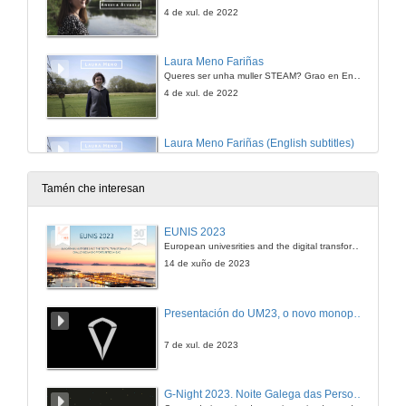
4 de xul. de 2022
Laura Meno Fariñas
Queres ser unha muller STEAM? Grao en Enxeñaría Agraria
4 de xul. de 2022
Laura Meno Fariñas (English subtitles)
Queres ser unha muller STEAM? Grao en Enxeñaría Agraria
4 de xul. de 2022
Tamén che interesan
Queres ser unha muller STEAM? Escola de Enxeñaría de Minas e Enerxía
EUNIS 2023
Queres ser unha muller STEAM?
European univesrities and the digital transformation: challenges and opportunities ahead
23 de xuño de 2021
14 de xuño de 2023
Do you want to be a STEAM woman? Mining and Energy Engineering
Presentación do UM23, o novo monopraza de UVigo Motorsport
23 de xuño de 2021
7 de xul. de 2023
Fátima González Fernández
G-Night 2023. Noite Galega das Persoas Investigadoras. Conciencias creativas
Queres ser unha muller STEAM? Escola de Enxeñaría de Minas e Enerxía