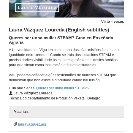
30 de xan. de 2023
Ana Sánchez e Antía Álvarez
Visto
4
veces
Laura Vázquez Loureda (English subtitles)
30 de xan. de 2023
Queres ser unha muller STEAM? Grao en Enxeñaría
Agraria
Ana Sánchez y Antía Álvarez (English subtitles)
A Universidade de Vigo ten como unha das súas misións fomentar a
igualdade entre xéneros. Cando se trata das titulacións STEAM é
30 de xan. de 2023
preciso darlles visibilidade ás mulleres profesionais destes ámbitos
para que sirvan como inspiración a futuras estudantes.
Queres ser unha muller STEAM? Grao en Enxeñaría Agraria
Aquí poderás coñecer algúns testemuños de mulleres STEAM que
demostran que non existe a dificultade cando hai ilusión.
4 de xul. de 2022
i18n.one.Series:
Queres ser unha muller STEAM?
Laura Vázquez Loureda
Técnica do departamento de Produción Vexetal, Delagro
Do you want to be a STEAM woman? Agricultural Engineering
4 de xul. de 2022
Materiais
lauravazquez.ass
María Fernández González
Queres ser unha muller STEAM? Grao en Enxeñaría Agraria