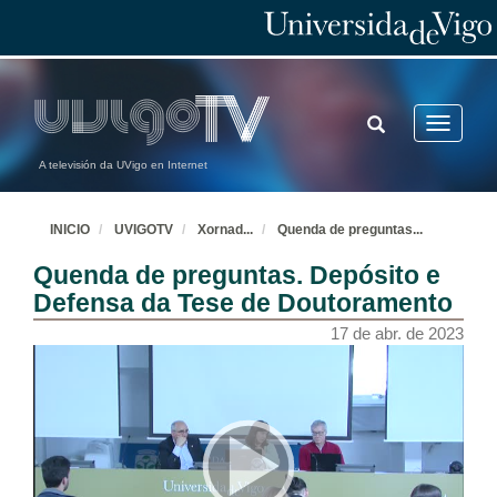
TOGGLE
Toggle
SEARCH
navigatio
A televisión da UVigo en Internet
INICIO
UVIGOTV
Xornad
...
Quenda de preguntas
...
Quenda de preguntas. Depósito e
Defensa da Tese de Doutoramento
17 de abr. de 2023