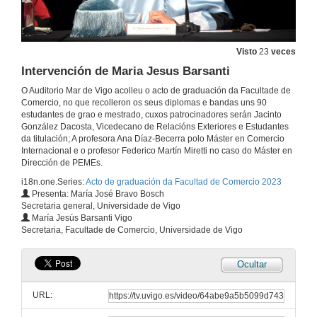
Visto
23
veces
Intervención de Maria Jesus Barsanti
O Auditorio Mar de Vigo acolleu o acto de graduación da Facultade de
Comercio, no que recolleron os seus diplomas e bandas uns 90
estudantes de grao e mestrado, cuxos patrocinadores serán Jacinto
González Dacosta, Vicedecano de Relacións Exteriores e Estudantes
da titulación; A profesora Ana Díaz-Becerra polo Máster en Comercio
Internacional e o profesor Federico Martín Miretti no caso do Máster en
Dirección de PEMEs.
i18n.one.Series:
Acto de graduación da Facultad de Comercio 2023
Presenta: María José Bravo Bosch
Secretaria general, Universidade de Vigo
María Jesús Barsanti Vigo
Secretaria, Facultade de Comercio, Universidade de Vigo
Ocultar
Acto de graduación da Facultad de Comercio 2023
X promoción do Grao en Comercio, XV do Mestrado en Comercio Internacional e XII promoción do Mestrado en Direción de PEMES
URL:
22 de xuño de 2023