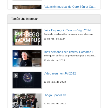
Actuación musical do Coro Sénior Campus Vigo
22 de xuño de 2023
Tamén che interesan
Intervención da madriña do Máster en Comercio Internacional
Feira EmpregoinCampus Vigo 2024
Preto de medio millar de alumnas e alumnos buscan coñecer máis de preto as oportunidades que lles achegan as arredor de medio cento de empresas que participan na edición viguesa da feira. Xunto coa visita aos stands, durante a feria desenvólvense varias actividades complementarias, como obradoiros, conversas, mesas redondas ou o pasaporte de empregabilidade, un espazo no que poderán recibir asesoramento sobre o seu CV.
22 de xuño de 2023
29 de feb. de 2024
Intervención dos representantes de alumnado do Máster en Comercio Internacional
Imaxinémonos sen límites. Cátedras Telefónica
Sólo quen coñece as preguntas pode imaxinar novas respostas
22 de xuño de 2023
22 de abr. de 2024
Imposición das Becas dos alumnos do Máster en Comercio Internacional
Vídeo resumen JAI 2022
22 de xuño de 2023
13 de xan. de 2023
Intervención do padriño do Máster en Dirección de PEMES
UVigo SpaceLab
22 de xuño de 2023
12 de dec. de 2022