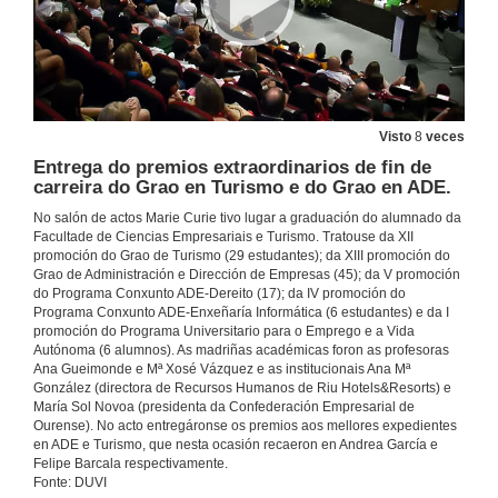
Intervención de Ana María González, madriña institucional da duodécima promoción do Grao en Turismo
30 de xuño de 2023
Intervención de Maria Sol Novoa Rodríguez, madriña institucional da13ª promoción do Grao en Administración e Dirección de Empresas, da 4ª promoción do pceo ADE-Enxeñaría Informática e da 5ª promoción do pceo ADE-Dereito
Visto
8
veces
30 de xuño de 2023
Entrega do premios extraordinarios de fin de
carreira do Grao en Turismo e do Grao en ADE.
Intervención de Sara González Rúa e Gissela del Rocio Guamá Heredia, representantes da titulación de Turismo
No salón de actos Marie Curie tivo lugar a graduación do alumnado da
Facultade de Ciencias Empresariais e Turismo. Tratouse da XII
30 de xuño de 2023
promoción do Grao de Turismo (29 estudantes); da XIII promoción do
Grao de Administración e Dirección de Empresas (45); da V promoción
do Programa Conxunto ADE-Dereito (17); da IV promoción do
Intervención de Edgar Currás Fernández e Adrián Martínez Solleiro, representantes da titulación de ADE
Programa Conxunto ADE-Enxeñaría Informática (6 estudantes) e da I
promoción do Programa Universitario para o Emprego e a Vida
30 de xuño de 2023
Autónoma (6 alumnos). As madriñas académicas foron as profesoras
Ana Gueimonde e Mª Xosé Vázquez e as institucionais Ana Mª
González (directora de Recursos Humanos de Riu Hotels&Resorts) e
María Sol Novoa (presidenta da Confederación Empresarial de
Intervención de María Xosé Vázquez Rodríguez, madriña académica da 12ª promoción do Grao en Turismo
Ourense). No acto entregáronse os premios aos mellores expedientes
en ADE e Turismo, que nesta ocasión recaeron en Andrea García e
30 de xuño de 2023
Felipe Barcala respectivamente.
Fonte: DUVI