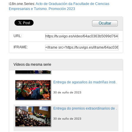
Entrega de diplomas ós alumnos da 12ª Promoción do Grao en Turismo
i18n.one.Series:
Acto de Graduación da Facultade de Ciencias
Empresariais e Turismo. Promoción 2023
30 de xuño de 2023
Ocultar
Intervención de Ana Gueimonde Canto, madriña académica da 13ª promoción do Grao en ADE; 5ª promoción do pceo ADE-Dereito e 4ª promoción do pceo ADE-Enxeñaría Informática
URL:
30 de xuño de 2023
IFRAME:
Entrega de diplomas ós alumnos do Grao en ADE, PCEO ADE-Enxeñería Informática e PCEO en ADE-Dereito
Vídeos da mesma serie
30 de xuño de 2023
Entrega de agasallos ás madriñas institucionais e académicas
30 de xuño de 2023
Entrega do premios extraordinarios de fin de carreira do Grao en Turismo e do Grao en ADE.
30 de xuño de 2023