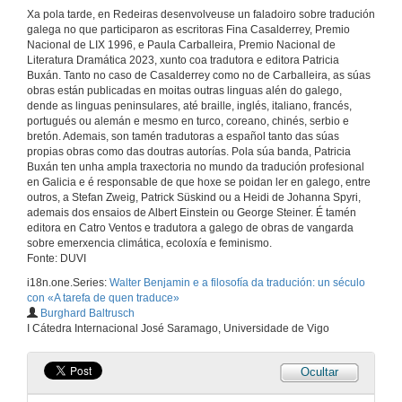
Xa pola tarde, en Redeiras desenvolveuse un faladoiro sobre tradución
galega no que participaron as escritoras Fina Casalderrey, Premio
Nacional de LIX 1996, e Paula Carballeira, Premio Nacional de
Literatura Dramática 2023, xunto coa tradutora e editora Patricia
Buxán. Tanto no caso de Casalderrey como no de Carballeira, as súas
obras están publicadas en moitas outras linguas alén do galego,
dende as linguas peninsulares, até braille, inglés, italiano, francés,
portugués ou alemán e mesmo en turco, coreano, chinés, serbio e
bretón. Ademais, son tamén tradutoras a español tanto das súas
propias obras como das doutras autorías. Pola súa banda, Patricia
Buxán ten unha ampla traxectoria no mundo da tradución profesional
en Galicia e é responsable de que hoxe se poidan ler en galego, entre
outros, a Stefan Zweig, Patrick Süskind ou a Heidi de Johanna Spyri,
ademais dos ensaios de Albert Einstein ou George Steiner. É tamén
editora en Catro Ventos e tradutora a galego de obras de vangarda
sobre emerxencia climática, ecoloxía e feminismo.
Fonte: DUVI
i18n.one.Series:
Walter Benjamin e a filosofía da tradución: un século
con «A tarefa de quen traduce»
Burghard Baltrusch
I Cátedra Internacional José Saramago, Universidade de Vigo
Ocultar