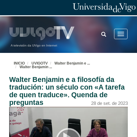
TOGGLE
Toggle
SEARCH
navigatio
A televisión da UVigo en Internet
INICIO
UVIGOTV
Walter Benjamin e
...
Walter Benjamin
...
Walter Benjamin e a filosofía da
tradución: un século con «A tarefa
de quen traduce». Quenda de
preguntas
28 de set. de 2023