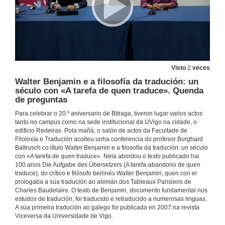
Visto
2
veces
Walter Benjamin e a filosofía da tradución: un
século con «A tarefa de quen traduce». Quenda
de preguntas
Para celebrar o 20.º aniversario de Bitraga, tiveron lugar varios actos
tanto no campus como na sede institucional da UVigo na cidade, o
edificio Redeiras. Pola mañá, o salón de actos da Facultade de
Filoloxía e Tradución acolleu unha conferencia do profesor Burghard
Baltrusch co título Walter Benjamin e a filosofía da tradución: un século
con «A tarefa de quen traduce». Nela abordou o texto publicado hai
100 anos Die Aufgabe des Übersetzers (A tarefa-abandono de quen
traduce), do crítico e filósofo berlinés Walter Benjamin, quen con el
prologaba a súa tradución ao alemán dos Tableaux Parisiens de
Charles Baudelaire. O texto de Benjamin, documento fundamental nos
estudos de tradución, foi traducido e retraducido a numerosas linguas.
A súa primeira tradución ao galego foi publicada en 2007 na revista
Viceversa da Universidade de Vigo.