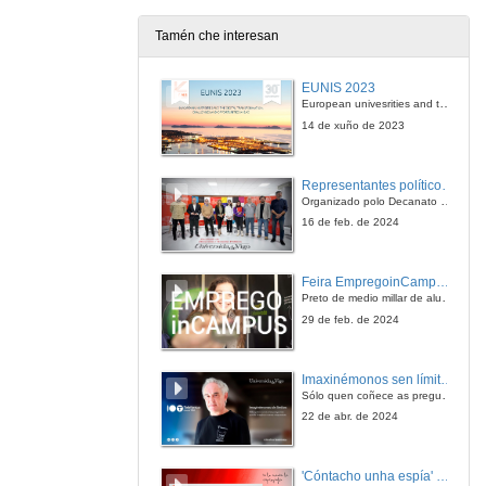
14 de dec. de 2011
Tamén che interesan
Relación interpersoal parte 1
EUNIS 2023
14 de dec. de 2011
European univesrities and the digital transformation: challenges and opportunities ahead
14 de xuño de 2023
Relación interpersoal parte 2
Representantes políticos debaten sobre educación e xuventude no campus de Pontevedra
14 de dec. de 2011
Organizado polo Decanato e a Delegación de Alumnado de Dirección e Xestión Pública e coa participación de candidatos de PP, BNG, PSOE, Sumar e Podemos
16 de feb. de 2024
Resolución de problemas parte 1
Feira EmpregoinCampus Vigo 2024
14 de dec. de 2011
Preto de medio millar de alumnas e alumnos buscan coñecer máis de preto as oportunidades que lles achegan as arredor de medio cento de empresas que participan na edición viguesa da feira. Xunto coa visita aos stands, durante a feria desenvólvense varias actividades complementarias, como obradoiros, conversas, mesas redondas ou o pasaporte de empregabilidade, un espazo no que poderán recibir asesoramento sobre o seu CV.
29 de feb. de 2024
Resolución de problemas parte 2
Imaxinémonos sen límites. Cátedras Telefónica
14 de dec. de 2011
Sólo quen coñece as preguntas pode imaxinar novas respostas
22 de abr. de 2024
Organización do traballo parte 1
'Cóntacho unha espía' Reto
14 de dec. de 2011