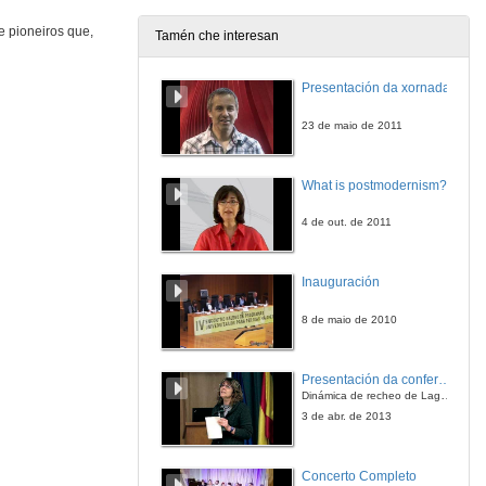
e pioneiros que,
Tamén che interesan
Deus eterno, que obras!: A viaxe a Exipto da delegación española á inauguración da Canle de Suez en 1869
Conferencia
Presentación da xornada
20 de out. de 2023
23 de maio de 2011
Quenda de preguntas. Sesión 5
What is postmodernism?
20 de out. de 2023
4 de out. de 2011
Resucitando a Oriente: o pensamento orientalista na Campaña Internacional para a Salvaguarda dos Monumentos en Nubia (1960-1980)
Conferencia
Inauguración
20 de out. de 2023
8 de maio de 2010
A colección exipcio-nubia do Museo Arqueolóxico dá Coruña: resultado das primeiras escavacións de España en Exipto
Conferencia
Presentación da conferencia
20 de out. de 2023
Dinámica de recheo de Lagoons en arrecifes de coral
3 de abr. de 2013
Diplomacia e Exiptología na década de 1880: actores e redes sociais desde a perspectiva do vicecónsul español, Eduard Toda i Güell
Conferencia
Concerto Completo
20 de out. de 2023