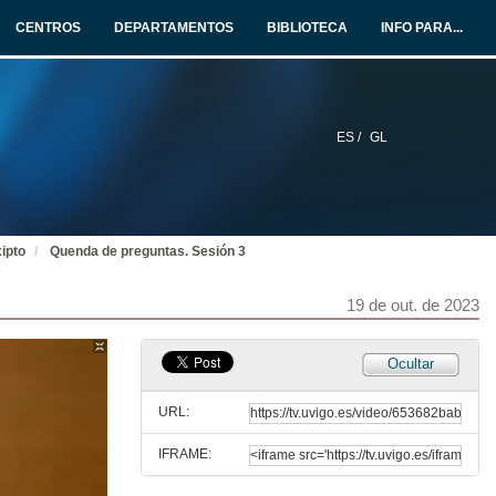
19 de out. de 2023
CENTROS
DEPARTAMENTOS
BIBLIOTECA
INFO PARA...
Antiguidades do Oriente Próximo e do Egipto no Boletim da Real Associação dos Arquitectos Civis e Arqueólogos Portugueses
Conferencia
19 de out. de 2023
ES /
GL
Quenda de preguntas. Sesión 2
19 de out. de 2023
xipto
Quenda de preguntas. Sesión 3
As escavações de Paul-Émile Botta em Khorsabad (1843-1845) e o Museu assírio no Louvre: questões diplomáticas e disputas políticas a serviço da arqueologia
Conferencia
19 de out. de 2023
19 de out. de 2023
Os debuxos e fotografías de Jane Dieulafoy: representacións xeorreferenciadas nas viaxes Oriente-Occidente
Ocultar
Conferencia
19 de out. de 2023
URL:
IFRAME:
Claude F.-A. Schaeffer e as primeiras escavacións en Niveis Shamra (1929-1939). A arqueoloxía siria baixo o Mandato francés.
Conferencia