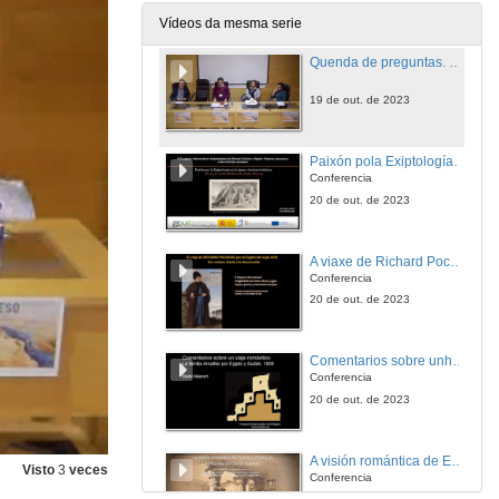
19 de out. de 2023
Vídeos da mesma serie
Quenda de preguntas. Sesión 3
19 de out. de 2023
Paixón pola Exiptología na época victoriana británica: o caso de Amelia Blanford Edwards e Emily Paterson
Conferencia
20 de out. de 2023
A viaxe de Richard Pococke polo Exipto do século XVIII. Un soño feito realidade
Conferencia
20 de out. de 2023
Comentarios sobre unha viaxe romántica: a viaxe de Antoni Amatller por Exipto e Sudán
Conferencia
20 de out. de 2023
A visión romántica de Exipto e Nubia nos pinceis de David Roberts
Visto
3
veces
Conferencia
20 de out. de 2023