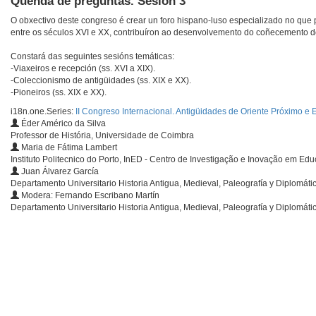
Quenda de preguntas. Sesión 3
O obxectivo deste congreso é crear un foro hispano-luso especializado no que pr
entre os séculos XVI e XX, contribuíron ao desenvolvemento do coñecemento do
Constará das seguintes sesións temáticas:
-Viaxeiros e recepción (ss. XVI a XIX).
-Coleccionismo de antigüidades (ss. XIX e XX).
-Pioneiros (ss. XIX e XX).
i18n.one.Series:
II Congreso Internacional. Antigüidades de Oriente Próximo e 
Éder Américo da Silva
Professor de História, Universidade de Coimbra
Maria de Fátima Lambert
Instituto Politecnico do Porto, InED - Centro de Investigação e Inovação em Ed
Juan Álvarez García
Departamento Universitario Historia Antigua, Medieval, Paleografía y Diplomát
Modera: Fernando Escribano Martín
Departamento Universitario Historia Antigua, Medieval, Paleografía y Diplomát