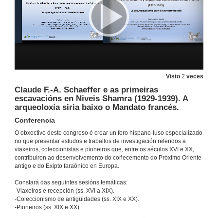
O R.P. Pedro de la Madre de Dios e o redescubrimento do Golfo
Conferencia
19 de out. de 2023
O P. FR. Paolo Simone dei Gesù, OCD. 1608, de Isfahán a Roma: apreciacións orientalísticas do Oriente Próximo, das súas xentes e os seus vestixios
Conferencia
19 de out. de 2023
Visto
2
veces
Claude F.-A. Schaeffer e as primeiras
Quenda de preguntas. Sesión 1
escavacións en Niveis Shamra (1929-1939). A
arqueoloxía siria baixo o Mandato francés.
19 de out. de 2023
Conferencia
O obxectivo deste congreso é crear un foro hispano-luso especializado
Beatriz de Cardi; a paixón por Oriente dunha gran arqueóloga
no que presentar estudos e traballos de investigación referidos a
Conferencia
viaxeiros, coleccionistas e pioneiros que, entre os séculos XVI e XX,
19 de out. de 2023
contribuíron ao desenvolvemento do coñecemento do Próximo Oriente
antigo e do Exipto faraónico en Europa.
Elias Ashmole: o contributo de um colecionador para o estudo da Mesopotâmia
Constará das seguintes sesións temáticas:
-Viaxeiros e recepción (ss. XVI a XIX).
19 de out. de 2023
-Coleccionismo de antigüidades (ss. XIX e XX).
-Pioneiros (ss. XIX e XX).