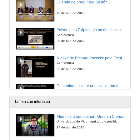
Quenda de preguntas. Sesión 3
19 de out. de 2023
Paixón pola Exiptología na época victoriana británica: o caso de Amelia Blanford Edwards e Emily Paterson
Conferencia
20 de out. de 2023
A viaxe de Richard Pococke polo Exipto do século XVIII. Un soño feito realidade
Conferencia
20 de out. de 2023
Comentarios sobre unha viaxe romántica: a viaxe de Antoni Amatller por Exipto e Sudán
Conferencia
20 de out. de 2023
Tamén che interesan
A visión romántica de Exipto e Nubia nos pinceis de David Roberts
Alumnos Uvigo opinan: Grao en Ciencias da Linguaxe e Estudos Literarios
Conferencia
Universidade de Vigo: aquí todo é posible
20 de out. de 2023
27 de abr. de 2016