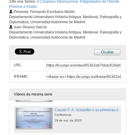
i18n.one.Series:
II Congreso Internacional. Antigüidades de Oriente
Antiguidades do Oriente Próximo e do Egipto no Boletim da Real Associação dos Arquitectos Civis e Arqueólogos Portugueses
Próximo e Exipto
Conferencia
Presenta: Fernando Escribano Martín
19 de out. de 2023
Departamento Universitario Historia Antigua, Medieval, Paleografía y
Diplomática, Universidad Autónoma de Madrid
Juan Álvarez García
Quenda de preguntas. Sesión 2
Departamento Universitario Historia Antigua, Medieval, Paleografía y
Diplomática, Universidad Autónoma de Madrid
19 de out. de 2023
Ocultar
As escavações de Paul-Émile Botta em Khorsabad (1843-1845) e o Museu assírio no Louvre: questões diplomáticas e disputas políticas a serviço da arqueologia
Conferencia
URL:
19 de out. de 2023
IFRAME:
Os debuxos e fotografías de Jane Dieulafoy: representacións xeorreferenciadas nas viaxes Oriente-Occidente
Conferencia
19 de out. de 2023
Vídeos da mesma serie
Claude F.-A. Schaeffer e as primeiras escavacións en Niveis Shamra (1929-1939). A arqueoloxía siria baixo o Mandato francés.
Conferencia
19 de out. de 2023