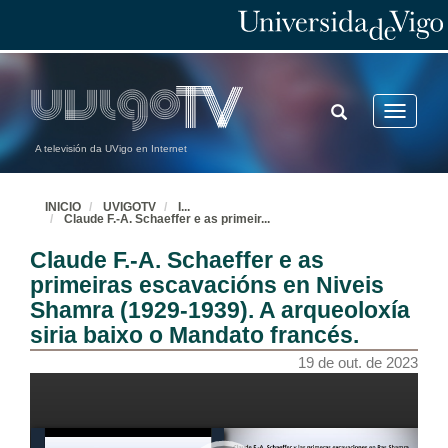
TOGGLE
Toggle
SEARCH
navigatio
A televisión da UVigo en Internet
Acto de benvida
INICIO
UVIGOTV
I
...
Claude F.-A. Schaeffer e as primeir
...
19 de out. de 2023
Claude F.-A. Schaeffer e as
Da viaxe como relato literario á viaxe como peregrinación
primeiras escavacións en Niveis
Conferencia Inaugural
Shamra (1929-1939). A arqueoloxía
19 de out. de 2023
siria baixo o Mandato francés.
19 de out. de 2023
Adolfo Rivadeneyra e o redescubrimento de Persia
Conferencia
19 de out. de 2023