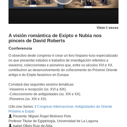
19 de out. de 2023
As escavações de Paul-Émile Botta em Khorsabad (1843-1845) e o Museu assírio no Louvre: questões diplomáticas e disputas políticas a serviço da arqueologia
Conferencia
Visto
6
veces
19 de out. de 2023
A visión romántica de Exipto e Nubia nos
pinceis de David Roberts
Os debuxos e fotografías de Jane Dieulafoy: representacións xeorreferenciadas nas viaxes Oriente-Occidente
Conferencia
Conferencia
O obxectivo deste congreso é crear un foro hispano-luso especializado
19 de out. de 2023
no que presentar estudos e traballos de investigación referidos a
viaxeiros, coleccionistas e pioneiros que, entre os séculos XVI e XX,
contribuíron ao desenvolvemento do coñecemento do Próximo Oriente
Claude F.-A. Schaeffer e as primeiras escavacións en Niveis Shamra (1929-1939). A arqueoloxía siria baixo o Mandato francés.
antigo e do Exipto faraónico en Europa.
Conferencia
19 de out. de 2023
Constará das seguintes sesións temáticas:
-Viaxeiros e recepción (ss. XVI a XIX).
-Coleccionismo de antigüidades (ss. XIX e XX).
Quenda de preguntas. Sesión 3
-Pioneiros (ss. XIX e XX).
i18n.one.Series:
II Congreso Internacional. Antigüidades de Oriente
19 de out. de 2023
Próximo e Exipto
Presenta: Miguel Ángel Molinero Polo
Profesor Titular de Egiptología, Universidad de La Laguna
Paixón pola Exiptología na época victoriana británica: o caso de Amelia Blanford Edwards e Emily Paterson
Isabel Olbés Ruiz de Alda