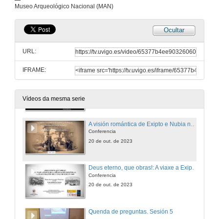
Conferencia
Museo Arqueológico Nacional (MAN)
20 de out. de 2023
Ocultar
A viaxe de Richard Pococke polo Exipto do século XVIII. Un soño feito realidade
Conferencia
URL:
20 de out. de 2023
IFRAME:
Comentarios sobre unha viaxe romántica: a viaxe de Antoni Amatller por Exipto e Sudán
Conferencia
20 de out. de 2023
Vídeos da mesma serie
A visión romántica de Exipto e Nubia nos pinceis de David Roberts
Conferencia
20 de out. de 2023
Deus eterno, que obras!: A viaxe a Exipto da delegación española á inauguración da Canle de Suez en 1869
Conferencia
20 de out. de 2023
Quenda de preguntas. Sesión 5