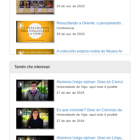
20 de out. de 2023
Resucitando a Oriente: o pensamento orientalista na Campaña Internacional para a Salvaguarda dos Monumentos en Nubia (1960-1980)
Conferencia
20 de out. de 2023
A colección exipcio-nubia do Museo Arqueolóxico dá Coruña: resultado das primeiras escavacións de España en Exipto
Conferencia
20 de out. de 2023
Tamén che interesan
Diplomacia e Exiptología na década de 1880: actores e redes sociais desde a perspectiva do vicecónsul español, Eduard Toda i Güell
Alumnos Uvigo opinan: Grao en Ciencias da Linguaxe e Estudos Literarios
Conferencia
Universidade de Vigo: aquí todo é posible
20 de out. de 2023
27 de abr. de 2016
Juan Valera: un pioneiro no interese polos papiros na España de finais do s. XIX
En que consiste? Grao en Ciencias da Linguaxe e Estudos Literarios
Conferencia
Universidade de Vigo: aquí todo é posible
20 de out. de 2023
27 de abr. de 2016
Os Coleccionadores na Génese da Sala do Egipto do Museu Nacional de Arqueologia: Análise de Quatro Exemplares da Colecção original dos Holstein-Beck
Alumnos Uvigo opinan: Grao en Linguas Estranxeiras
Conferencia