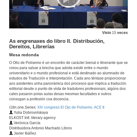
Quenda de preguntas. Cita con outras literaturas I
7 de mar. de 2024
Citas con outras literaturas II
Visto
15
veces
A tradución literaria do eúscaro ao galego II
As engrenaxes do libro II. Distribución,
7 de mar. de 2024
Dereitos, Librerías
Mesa redonda
Quenda de preguntas. Citas con outras literaturas II
O Ollo de Polisemo é un encontro de carácter bienal e itinerante que se
creou para salvar a brecha que adoita existir entre o mundo
7 de mar. de 2024
universitario e o mundo profesional e está destinado ao alumnado de
estudos de Tradución e Interpretación. Cada ano téntase proporcionar
aos asistentes unha panorámica dos procesos que implica a tradución
As engrenaxes do Libro I
editorial desde o punto de vista de tradutores profesionais, algúns dos
Mesa redonda
cales pasaron polas aulas desas mesmas facultades e outros
7 de mar. de 2024
conxugan a profesión coa docencia.
i18n.one.Series:
XIV congreso El Ojo de Polisemo. ACE tt
Yulia Dobrovolskaya
Traducións e literaturas de premio
ELKOST Intl. literary agency
Mesa redonda
Verónica García
7 de mar. de 2024
Distribuidora Antonio Machado Libros
Javier Ibáñez