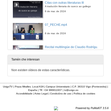
Citas con outras literaturas III
A tradución literaria do sueco ao gallego
8 de mar. de 2024
07_PECHE.mp4
8 de mar. de 2024
Recital multilingüe de Claudio Rodríguez Fer
Recital
8 de mar. de 2024
Tamén che interesan
Non existen vídeos de estas características.
UvigoTV | Praza Miralles. Local A3A | Campus Universitario | C.P. 36310 Vigo (Pontevedra) |
España | Tlf: +34 986811937 |
tv@uvigo.es
Accesibilidade
|
Aviso Legal
|
Condicións de uso
|
Política de cookies
Powered by
PuMuKIT 3.5.6