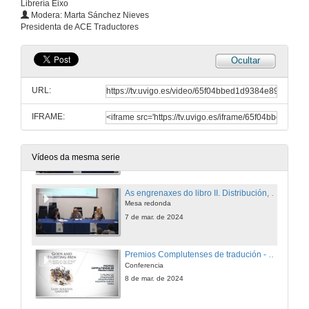
Librería Eixo
A voz das estudantes
Modera: Marta Sánchez Nieves
Mesa redonda
Presidenta de ACE Traductores
8 de mar. de 2024
Ocultar
Quenda de preguntas. A voz das estudantes
URL:
8 de mar. de 2024
IFRAME:
Conferencia de Alberto Abedaño
19 de mar. de 2024
Vídeos da mesma serie
As engrenaxes do libro II. Distribución, Dereitos, Librerías
Mesa redonda
7 de mar. de 2024
Premios Complutenses de tradución - V premio de tradución Universitaria Valentín García Yebra
Conferencia
8 de mar. de 2024