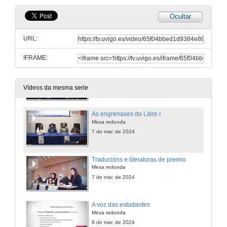
Ocultar
Citas con outras literaturas II
A tradución literaria do eúscaro ao galego II
URL:
7 de mar. de 2024
IFRAME:
Quenda de preguntas. Citas con outras literaturas II
7 de mar. de 2024
Vídeos da mesma serie
As engrenaxes do Libro I
Mesa redonda
7 de mar. de 2024
Traducións e literaturas de premio
Mesa redonda
7 de mar. de 2024
A voz das estudantes
Mesa redonda
8 de mar. de 2024