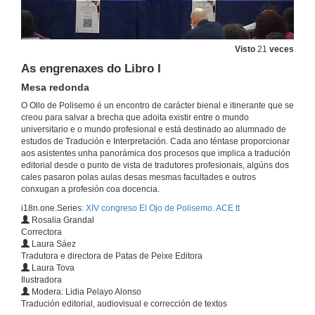
Visto
21
veces
As engrenaxes do Libro I
Mesa redonda
Inauguración
O Ollo de Polisemo é un encontro de carácter bienal e itinerante que se
creou para salvar a brecha que adoita existir entre o mundo
7 de mar. de 2024
universitario e o mundo profesional e está destinado ao alumnado de
estudos de Tradución e Interpretación. Cada ano téntase proporcionar
aos asistentes unha panorámica dos procesos que implica a tradución
O reto de traducir literatura. Ilustrado a través de exemplos de clásicos alemáns
editorial desde o punto de vista de tradutores profesionais, algúns dos
Conferencia Inaugural
cales pasaron polas aulas desas mesmas facultades e outros
7 de mar. de 2024
conxugan a profesión coa docencia.
i18n.one.Series:
XIV congreso El Ojo de Polisemo. ACE tt
Rosalia Grandal
Cita con outras literaturas I
Correctora
A tradución literaria do eúscaro ao galego I
Laura Sáez
7 de mar. de 2024
Tradutora e directora de Patas de Peixe Editora
Laura Tova
Ilustradora
Quenda de preguntas. Cita con outras literaturas I
Modera: Lidia Pelayo Alonso
Tradución editorial, audiovisual e corrección de textos
7 de mar. de 2024