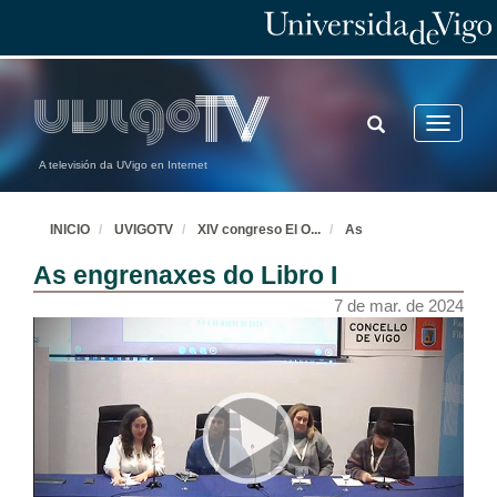
TOGGLE
Toggle
SEARCH
navigatio
A televisión da UVigo en Internet
INICIO
UVIGOTV
XIV congreso El O
...
As
As engrenaxes do Libro I
7 de mar. de 2024