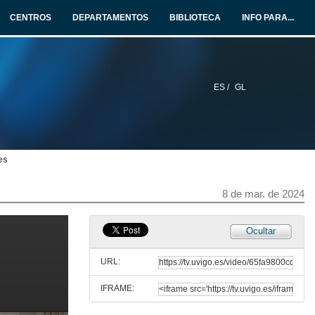
7 de mar. de 2024
CENTROS
DEPARTAMENTOS
BIBLIOTECA
INFO PARA...
Quenda de preguntas. Cita con outras literaturas I
7 de mar. de 2024
ES /
GL
Citas con outras literaturas II
A tradución literaria do eúscaro ao galego II
7 de mar. de 2024
es
Quenda de preguntas. Citas con outras literaturas II
7 de mar. de 2024
8 de mar. de 2024
As engrenaxes do Libro I
Ocultar
Mesa redonda
7 de mar. de 2024
URL:
IFRAME:
Traducións e literaturas de premio
Mesa redonda