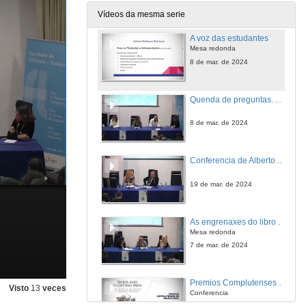
7 de mar. de 2024
Vídeos da mesma serie
A voz das estudantes
Mesa redonda
8 de mar. de 2024
Quenda de preguntas. A voz das estudantes
8 de mar. de 2024
Conferencia de Alberto Abedaño
19 de mar. de 2024
As engrenaxes do libro II. Distribución, Dereitos, Librerías
Mesa redonda
7 de mar. de 2024
Premios Complutenses de tradución - V premio de tradución Universitaria Valentín García Yebra
Visto
13
veces
Conferencia