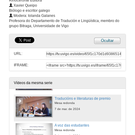
Rinoceronte Editora
7 de mar. de 2024
Xavier Queipo
Biólogo e escritor galego
Modera: Iolanda Galanes
Citas con outras literaturas II
Profesora do Departamento de Tradución e Lingüística, membro do
A tradución literaria do eúscaro ao galego II
grupo Bitraga, Universidade de Vigo
7 de mar. de 2024
Ocultar
Quenda de preguntas. Citas con outras literaturas II
URL:
7 de mar. de 2024
IFRAME:
As engrenaxes do Libro I
Mesa redonda
7 de mar. de 2024
Vídeos da mesma serie
Traducións e literaturas de premio
Mesa redonda
7 de mar. de 2024
A voz das estudantes
Mesa redonda