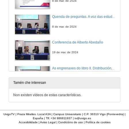
8 de mar. de 2024
Quenda de preguntas. A voz das estudantes
8 de mar. de 2024
Conferencia de Alberto Abedaño
19 de mar. de 2024
As engrenaxes do libro II. Distribución, Dereitos, Librerías
Mesa redonda
7 de mar. de 2024
Tamén che interesan
Premios Complutenses de tradución - V premio de tradución Universitaria Valentín García Yebra
Non existen vídeos de estas características.
Conferencia
8 de mar. de 2024
UvigoTV | Praza Miralles. Local A3A | Campus Universitario | C.P. 36310 Vigo (Pontevedra) |
España | Tlf: +34 986811937 |
tv@uvigo.es
Citas con outras literaturas III
Accesibilidade
|
Aviso Legal
|
Condicións de uso
|
Política de cookies
A tradución literaria do sueco ao gallego