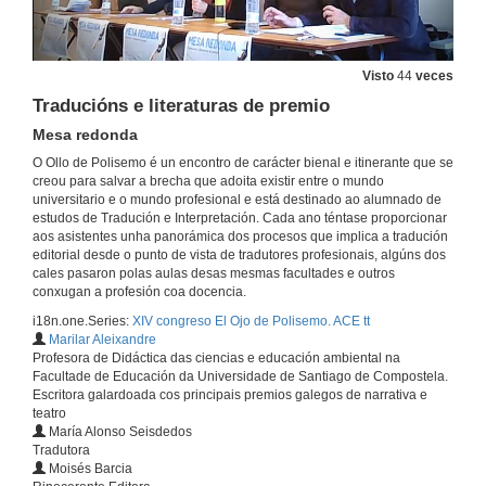
Visto
44
veces
Traducións e literaturas de premio
Mesa redonda
Inauguración
O Ollo de Polisemo é un encontro de carácter bienal e itinerante que se
creou para salvar a brecha que adoita existir entre o mundo
7 de mar. de 2024
universitario e o mundo profesional e está destinado ao alumnado de
estudos de Tradución e Interpretación. Cada ano téntase proporcionar
aos asistentes unha panorámica dos procesos que implica a tradución
editorial desde o punto de vista de tradutores profesionais, algúns dos
O reto de traducir literatura. Ilustrado a través de exemplos de clásicos alemáns
cales pasaron polas aulas desas mesmas facultades e outros
Conferencia Inaugural
conxugan a profesión coa docencia.
7 de mar. de 2024
i18n.one.Series:
XIV congreso El Ojo de Polisemo. ACE tt
Marilar Aleixandre
Cita con outras literaturas I
Profesora de Didáctica das ciencias e educación ambiental na
A tradución literaria do eúscaro ao galego I
Facultade de Educación da Universidade de Santiago de Compostela.
7 de mar. de 2024
Escritora galardoada cos principais premios galegos de narrativa e
teatro
María Alonso Seisdedos
Tradutora
Quenda de preguntas. Cita con outras literaturas I
Moisés Barcia