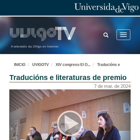
TOGGLE
Toggle
SEARCH
navigatio
A televisión da UVigo en Internet
INICIO
UVIGOTV
XIV congreso El O
...
Traducións e
Traducións e literaturas de premio
7 de mar. de 2024