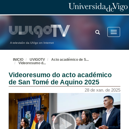
TOGGLE
Toggle
SEARCH
navigatio
A televisión da UVigo en Internet
INICIO
UVIGOTV
Acto académico de S
...
Videoresumo d
...
Videoresumo do acto académico
de San Tomé de Aquino 2025
28 de xan. de 2025