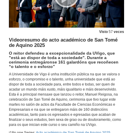
Visto
57
veces
Videoresumo do acto académico de San Tomé
de Aquino 2025
O reitor defendeu a excepcionalidade da UVigo, que
"está ao dispor de toda a sociedade". Durante a
cerimonia entregáronse 161 galardóns que recoñecen
“o talento e o esforzo”
A Universidade de Vigo é unha institución pública na que se valora o
esforzo, o compromiso e o talento, unha universidade que está ao
dispor de toda a sociedade para, entre todos e todas, ser quen de
acadar un mundo máis xusto, máis igualitario e máis desenvolvido.
Esta é a principal mensaxe que lanzou o reitor, Manuel Reigosa, na
celebración de San Tomé de Aquino, cerimonia que tivo lugar este
martes no salón de actos da Facultade de Ciencias Económicas e
Empresariais e na que se entregaron máis de 160 distincións
académicas, tanto para os egresados e egresadas que acaban de
finalizar o seus estudos, ben sexa de grao ou de doutoramento, como
para os que inician este curso o seu camiño na UVigo.
i18n.one.Series:
Acto académico de San Tomé de Aquino 2025