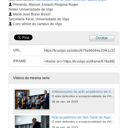
Presenta: Manuel Joaquín Reigosa Roger
Reitor, Universidade de Vigo
María José Bravo Bosch
Secretaria Xeral, Universidade de Vigo
Coro sénior do campus de Vigo
Ocultar
URL:
IFRAME:
Vídeos da mesma serie
Videoresumo do acto académico de San Tomé de Aquino 2025
O reitor defendeu a excepcionalidade da UVigo, que "está ao dispor de toda a sociedade". Durante a cerimonia entregáronse 161 galardóns que recoñecen “o talento e o esforzo”
28 de xan. de 2025
Acto académico de San Tomé de Aquino 2025
O reitor defendeu a excepcionalidade da UVigo, que "está ao dispor de toda a sociedade". Durante a cerimonia entregáronse 161 galardóns que recoñecen “o talento e o esforzo”
28 de xan. de 2025