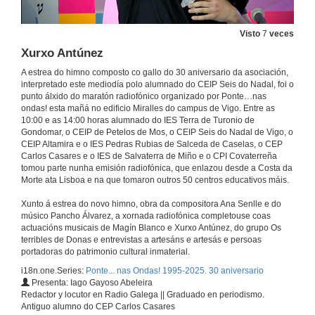
Visto
7
veces
Apertura do acto
Xurxo Antúnez
26 de mar. de 2025
A estrea do himno composto co gallo do 30 aniversario da asociación,
interpretado este mediodía polo alumnado do CEIP Seis do Nadal, foi o
punto álxido do maratón radiofónico organizado por Ponte…nas
IES Terra de Turonio
ondas! esta mañá no edificio Miralles do campus de Vigo. Entre as
10:00 e as 14:00 horas alumnado do IES Terra de Turonio de
26 de mar. de 2025
Gondomar, o CEIP de Petelos de Mos, o CEIP Seis do Nadal de Vigo, o
CEIP Altamira e o IES Pedras Rubias de Salceda de Caselas, o CEP
Carlos Casares e o IES de Salvaterra de Miño e o CPI Covaterreña
Xurxo Antúnez
tomou parte nunha emisión radiofónica, que enlazou desde a Costa da
Morte ata Lisboa e na que tomaron outros 50 centros educativos máis.
26 de mar. de 2025
Xunto á estrea do novo himno, obra da compositora Ana Senlle e do
músico Pancho Álvarez, a xornada radiofónica completouse coas
CEIP de Petelos
actuacións musicais de Magín Blanco e Xurxo Antúnez, do grupo Os
terribles de Donas e entrevistas a artesáns e artesás e persoas
26 de mar. de 2025
portadoras do patrimonio cultural inmaterial.
i18n.one.Series:
Ponte... nas Ondas! 1995-2025. 30 aniversario
Presenta: Iago Gayoso Abeleira
CEIP Seis do Nadal
Redactor y locutor en Radio Galega || Graduado en periodismo.
Antiguo alumno do CEP Carlos Casares
26 de mar. de 2025