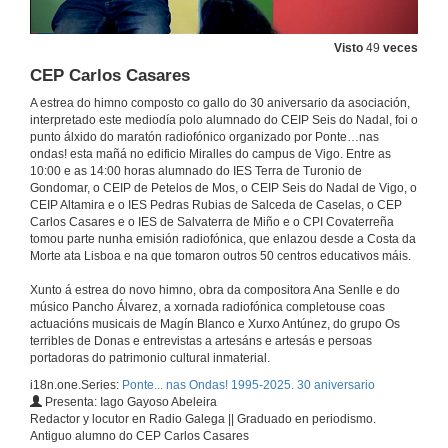
26 de mar. de 2025
Visto
49
veces
CEIP de Petelos
CEP Carlos Casares
26 de mar. de 2025
A estrea do himno composto co gallo do 30 aniversario da asociación,
interpretado este mediodía polo alumnado do CEIP Seis do Nadal, foi o
punto álxido do maratón radiofónico organizado por Ponte…nas
CEIP Seis do Nadal
ondas! esta mañá no edificio Miralles do campus de Vigo. Entre as
10:00 e as 14:00 horas alumnado do IES Terra de Turonio de
26 de mar. de 2025
Gondomar, o CEIP de Petelos de Mos, o CEIP Seis do Nadal de Vigo, o
CEIP Altamira e o IES Pedras Rubias de Salceda de Caselas, o CEP
Carlos Casares e o IES de Salvaterra de Miño e o CPI Covaterreña
CEP Altamira
tomou parte nunha emisión radiofónica, que enlazou desde a Costa da
Morte ata Lisboa e na que tomaron outros 50 centros educativos máis.
26 de mar. de 2025
Xunto á estrea do novo himno, obra da compositora Ana Senlle e do
músico Pancho Álvarez, a xornada radiofónica completouse coas
actuacións musicais de Magín Blanco e Xurxo Antúnez, do grupo Os
IES Pedras Rubias
terribles de Donas e entrevistas a artesáns e artesás e persoas
portadoras do patrimonio cultural inmaterial.
26 de mar. de 2025
i18n.one.Series:
Ponte... nas Ondas! 1995-2025. 30 aniversario
Presenta: Iago Gayoso Abeleira
Xurxo Antúnez
Redactor y locutor en Radio Galega || Graduado en periodismo.
Antiguo alumno do CEP Carlos Casares