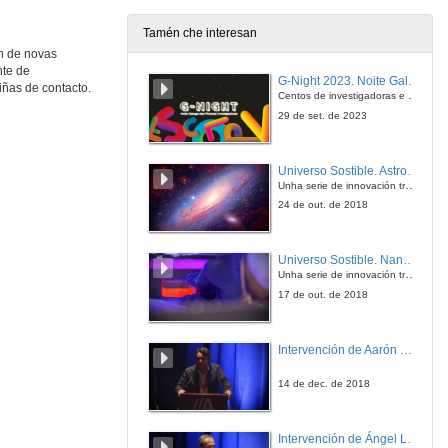
Tamén che interesan
n de novas
nte de
G-Night 2023. Noite Galega das Persoas Investigadoras. Conciencias creativas
iñas de contacto.
Centos de investigadoras e investigadores, decenas de actividades e sete cidades
29 de set. de 2023
Universo Sostible. Astrofísica, ¿canto brillan as estrelas?
Unha serie de innovación transmedia para a divulgación da ciencia producida pola Crue e emitida pola 2 de TVE
24 de out. de 2018
Universo Sostible. Nanotecnoloxía, gran solución
Unha serie de innovación transmedia para a divulgación da ciencia producida pola Crue e emitida pola 2 de TVE
17 de out. de 2018
Intervención de Aarón Nercellas
14 de dec. de 2018
Intervención de Ángel Luis Moratilla