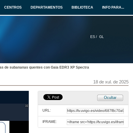
Conference
CENTROS
DEPARTAMENTOS
BIBLIOTECA
INFO PARA...
18 de xul. de 2025
Hórreos galegos: orientación, etnoastronomía e estatísticas
Conferencia
18 de xul. de 2025
ES /
GL
AstrónomAs
Conferencia
18 de xul. de 2025
ias de subananas quentes con Gaia EDR3 XP Spectra
Os ceos do pasado en Galicia e máis aló
18 de xul. de 2025
Conferencia
18 de xul. de 2025
Ocultar
Divulgación e estudo da contaminación luminosa en e desde Galicia por calidade do ceo nocturno
Conferencia
URL:
18 de xul. de 2025
IFRAME:
Determinación da Velocidade Radial das Estrelas 61 Virginis (HD 115617), 23 Lib (HD 169830), 55 Cancri (HD 75732), γ Lupi (HD 139664) e HD 134987