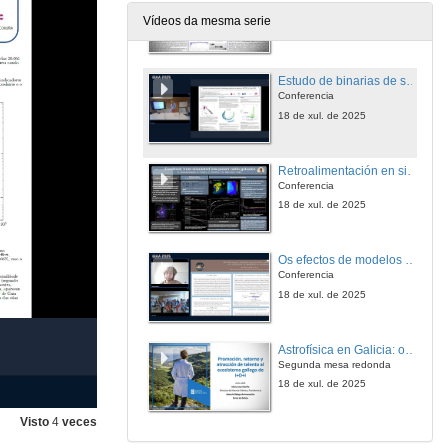
Conferencia
Vídeos da mesma serie
18 de xul. de 2025
Estudo de binarias de subananas quentes con Gaia EDR3 XP Spectra
Conferencia
18 de xul. de 2025
Retroalimentación en simulacións de radiogalaxias de baixa potencia
Conferencia
18 de xul. de 2025
Os efectos de modelos relativistas truncados en catálogos astrométricos modernos
Conferencia
18 de xul. de 2025
Astrofísica en Galicia: oportunidades e colaboración rexional
Segunda mesa redonda
18 de xul. de 2025
Visto
4
veces