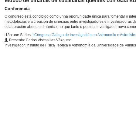
Estudo de binarias de subananas quentes con Gaia E
Conferencia
O congreso está concibido como unha oportunidade única para fomentar o inte
metodoloxías e a creación de sinerxias entre investigadores e investigadoras d
colaboración aberto e dinámico, no que tanto o persoal investigador novo como
i18n.one.Series:
I Congreso Galego de Investigación en Astronomía e Astrofísic
Presenta: Carlos Viscasillas Vázquez
Investigador, Instituto de Física Teórica e Astronomía da Universidade de Vilnius