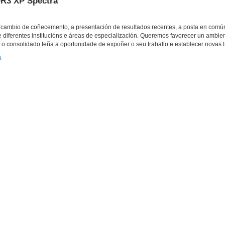
DR3 XP Spectra
rcambio de coñecemento, a presentación de resultados recentes, a posta en comú
e diferentes institucións e áreas de especialización. Queremos favorecer un ambie
 o consolidado teña a oportunidade de expoñer o seu traballo e establecer novas l
a