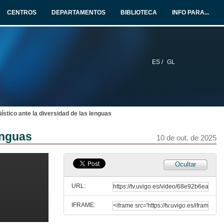
CENTROS
DEPARTAMENTOS
BIBLIOTECA
INFO PARA...
ES /
GL
Apertura
10 de out. de 2025
ístico ante la diversidad de las lenguas
Presentación "La motivación del lenguaje"
enguas
10 de out. de 2025
10 de out. de 2025
Ocultar
La motivación del lenguaje
URL:
10 de out. de 2025
IFRAME:
Presentación "Sobre la IA como herramienta de investigación en lingüística cognitiva"