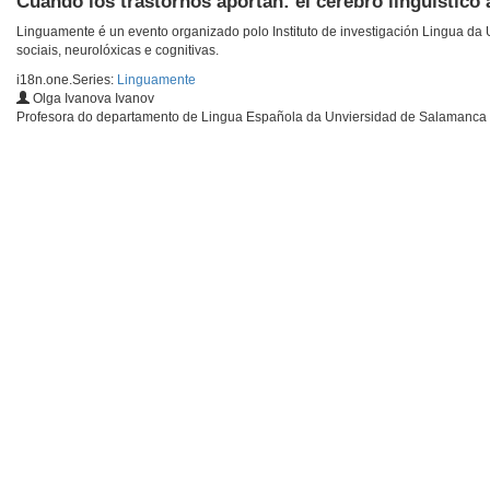
Cuando los trastornos aportan: el cerebro lingüístico 
Linguamente é un evento organizado polo Instituto de investigación Lingua da U
sociais, neurolóxicas e cognitivas.
i18n.one.Series:
Linguamente
Olga Ivanova Ivanov
Profesora do departamento de Lingua Española da Unviersidad de Salamanca