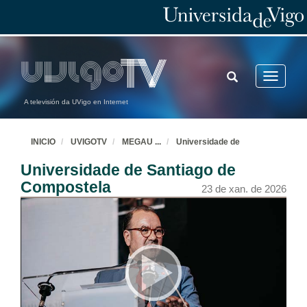
TOGGLE
Toggle
SEARCH
navigatio
A televisión da UVigo en Internet
INICIO
UVIGOTV
MEGAU
...
Universidade de
Universidade de Santiago de
Compostela
23 de xan. de 2026