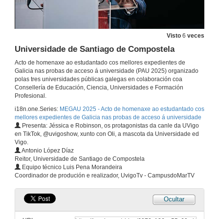
Visto
6
veces
Universidade de Santiago de Compostela
Acto de homenaxe ao estudantado cos mellores expedientes de
Galicia nas probas de acceso á universidade (PAU 2025) organizado
polas tres universidades públicas galegas en colaboración coa
Consellería de Educación, Ciencia, Universidades e Formación
Profesional.
i18n.one.Series:
MEGAU 2025 - Acto de homenaxe ao estudantado cos
mellores expedientes de Galicia nas probas de acceso á universidade
MEGAU 2025 - Acto de homenaxe ao estudantado cos mellores expedientes de Galicia nas probas de acceso á universidade
Presenta: Jéssica e Robinson, os protagonistas da canle da UVigo
en TikTok, @uvigoshow, xunto con Oli, a mascota da Universidade ed
23 de xan. de 2026
Vigo.
Antonio López Díaz
Reitor, Universidade de Santiago de Compostela
Presentación da MEGAU 2025
Equipo técnico Luis Pena Morandeira
Coordinador de produción e realizador, UvigoTv - CampusdoMarTV
23 de xan. de 2026
Ocultar
Discurso de Abel Caballero "a universidade será a vosa casa e a vosa marca vital e profesional”