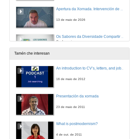
Apertura da Xornada. Intervención de Raquel Gandón Chapela
13 de maio de 2026
Os Sabores da Diversidade Compartir desde a antropoloxía da alimentación
Conferencia
13 de maio de 2026
Tamén che interesan
Sinerxías para o mundo: innovación e internacionalización do currículo da UdeA
An introduction to CV’s, letters, and job searching
Conferencia
13 de maio de 2026
16 de maio de 2012
Aulas sen fronteiras: implementación de COIL como estratexia de innovación curricular na Facultade e Enxeñería da UdeA
Presentación da xornada
Conferencia
13 de maio de 2026
23 de maio de 2011
Aulas globais, competencias laborais: unha experiencia COIL para a empregabilidade
What is postmodernism?
Conferencia
13 de maio de 2026
4 de out. de 2011