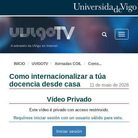
TOGGLE
Toggle
SEARCH
navigatio
A televisión da UVigo en Internet
INICIO
UVIGOTV
Xornadas COIL
Como
...
Como internacionalizar a túa
docencia desde casa
11 de maio de 2026